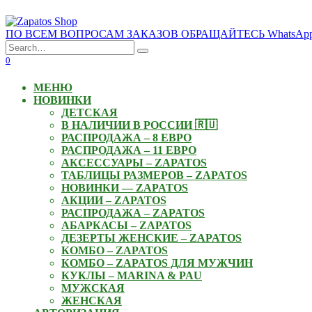
Skip
to
ПО ВСЕМ ВОПРОСАМ ЗАКАЗОВ ОБРАЩАЙТЕСЬ WhatsApp: +3
content
Search
for:
0
МЕНЮ
НОВИНКИ
ДЕТСКАЯ
В НАЛИЧИИ В РОССИИ 🇷🇺
РАСПРОДАЖА – 8 ЕВРО
РАСПРОДАЖА – 11 ЕВРО
АКСЕССУАРЫ – ZAPATOS
ТАБЛИЦЫ РАЗМЕРОВ – ZAPATOS
НОВИНКИ — ZAPATOS
АКЦИИ – ZAPATOS
РАСПРОДАЖА – ZAPATOS
АБАРКАСЫ – ZAPATOS
ДЕЗЕРТЫ ЖЕНСКИЕ – ZAPATOS
КОМБО – ZAPATOS
КОМБО – ZAPATOS ДЛЯ МУЖЧИН
КУКЛЫ – MARINA & PAU
МУЖСКАЯ
ЖЕНСКАЯ