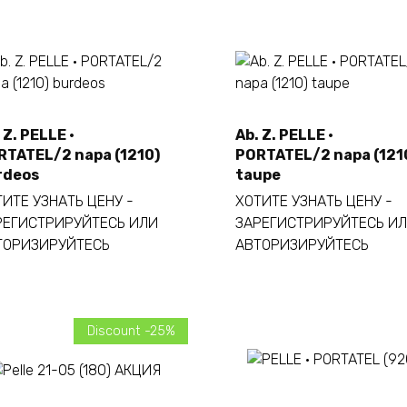
 Z. PELLE ·
Ab. Z. PELLE ·
Añadir al carrito
Añadir al carrito
RTATEL/2 napa (1210)
PORTATEL/2 napa (121
rdeos
taupe
ИТЕ УЗНАТЬ ЦЕНУ -
ХОТИТЕ УЗНАТЬ ЦЕНУ -
РЕГИСТРИРУЙТЕСЬ ИЛИ
ЗАРЕГИСТРИРУЙТЕСЬ И
ТОРИЗИРУЙТЕСЬ
АВТОРИЗИРУЙТЕСЬ
Discount -25%
Este