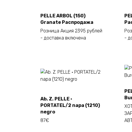
PELLE ARBOL (150)
PE
Añadir al carrito
Granate Распродажа
Ра
Розница Акция 2395 рублей
Роз
- доставка включена
- д
PE
Bu
Ab. Z. PELLE ·
Añadir al carrito
PORTATEL/2 napa (1210)
ХОТ
negro
ЗА
87€
АВ