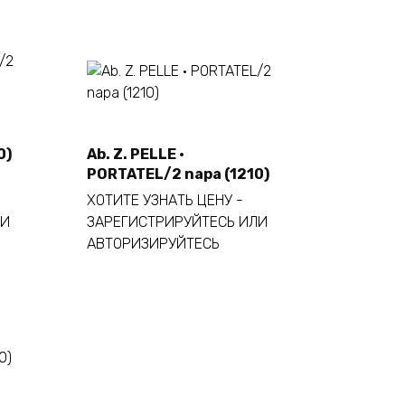
0)
Ab. Z. PELLE ·
Este
Seleccionar opciones
PORTATEL/2 napa (1210)
producto
tiene
ХОТИТЕ УЗНАТЬ ЦЕНУ -
múltiples
ЛИ
ЗАРЕГИСТРИРУЙТЕСЬ ИЛИ
variantes.
АВТОРИЗИРУЙТЕСЬ
Las
opciones
se
pueden
elegir
en
la