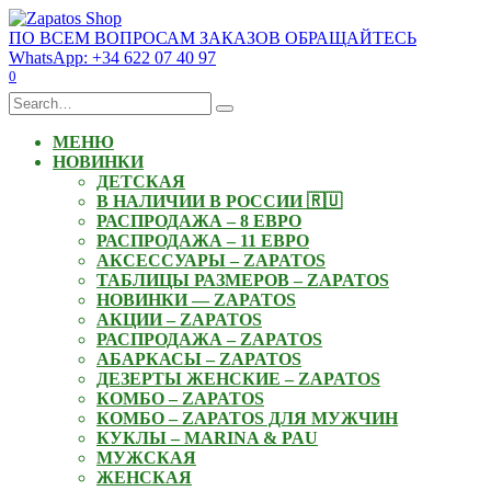
Skip
to
ПО ВСЕМ ВОПРОСАМ ЗАКАЗОВ ОБРАЩАЙТЕСЬ
content
WhatsApp: +34 622 07 40 97
0
Search
for:
МЕНЮ
НОВИНКИ
ДЕТСКАЯ
В НАЛИЧИИ В РОССИИ 🇷🇺
РАСПРОДАЖА – 8 ЕВРО
РАСПРОДАЖА – 11 ЕВРО
АКСЕССУАРЫ – ZAPATOS
ТАБЛИЦЫ РАЗМЕРОВ – ZAPATOS
НОВИНКИ — ZAPATOS
АКЦИИ – ZAPATOS
РАСПРОДАЖА – ZAPATOS
АБАРКАСЫ – ZAPATOS
ДЕЗЕРТЫ ЖЕНСКИЕ – ZAPATOS
КОМБО – ZAPATOS
КОМБО – ZAPATOS ДЛЯ МУЖЧИН
КУКЛЫ – MARINA & PAU
МУЖСКАЯ
ЖЕНСКАЯ