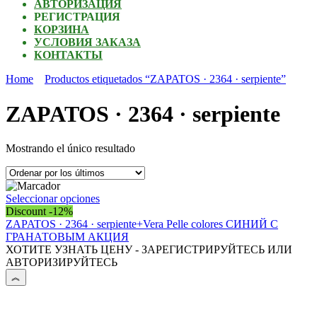
АВТОРИЗАЦИЯ
РЕГИСТРАЦИЯ
КОРЗИНА
УСЛОВИЯ ЗАКАЗА
КОНТАКТЫ
Home
Productos etiquetados “ZAPATOS · 2364 · serpiente”
ZAPATOS · 2364 · serpiente
Mostrando el único resultado
Este
Seleccionar opciones
producto
Discount -12%
tiene
ZAPATOS · 2364 · serpiente+Vera Рelle colores СИНИЙ С
múltiples
ГРАНАТОВЫМ АКЦИЯ
variantes.
ХОТИТЕ УЗНАТЬ ЦЕНУ - ЗАРЕГИСТРИРУЙТЕСЬ ИЛИ
Las
АВТОРИЗИРУЙТЕСЬ
opciones
se
pueden
elegir