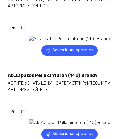
АВТОРИЗИРУЙТЕСЬ
Este
Seleccionar opciones
producto
tiene
múltiples
variantes.
Ab.Zapatos Pelle cinturon (140) Brandy
Las
ХОТИТЕ УЗНАТЬ ЦЕНУ - ЗАРЕГИСТРИРУЙТЕСЬ ИЛИ
opciones
АВТОРИЗИРУЙТЕСЬ
se
pueden
elegir
en
la
página
Este
de
Seleccionar opciones
producto