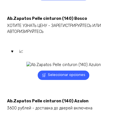
producto
tiene
múltiples
variantes.
Ab.Zapatos Pelle cinturon (140) Bosco
Las
ХОТИТЕ УЗНАТЬ ЦЕНУ - ЗАРЕГИСТРИРУЙТЕСЬ ИЛИ
opciones
АВТОРИЗИРУЙТЕСЬ
se
pueden
elegir
en
la
página
de
Este
Seleccionar opciones
producto
producto
tiene
múltiples
variantes.
Ab.Zapatos Pelle cinturon (140) Azulon
Las
3600 рублей - доставка до дверей включена
opciones
se
pueden
elegir