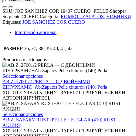
COR
19407
SKU:
JOE SANCHEZ COR 19407 CUERO+PELLE-Shopper
CUERO+PELLE-
Serpiente CUERO
Categoría:
КОМБО - ZAPATOS
,
НОВИНКИ
Shopper
Etiquetas:
JOE SANCHEZ COR CUERO
Serpiente
CUERO
Información adicional
АКЦИЯ
cantidad
РАЗМЕР
36, 37, 38, 39, 40, 41, 42
Productos relacionados
Este
Seleccionar opciones
producto
AB.Z. 27001/2 PERLA — С ДВОЙНЫМИ
tiene
ШНУРКАМИ+Ab.Zapatos Pelle cinturon (140) Perla
múltiples
ХОТИТЕ УЗНАТЬ ЦЕНУ - ЗАРЕГИСТРИРУЙТЕСЬ ИЛИ
variantes.
АВТОРИЗИРУЙТЕСЬ
Las
opciones
se
Este
Seleccionar opciones
pueden
producto
AB.Z. SAFARY RUST+PELLE · FLE-LAR (410) RUST
elegir
tiene
АКЦИЯ
en
múltiples
ХОТИТЕ УЗНАТЬ ЦЕНУ - ЗАРЕГИСТРИРУЙТЕСЬ ИЛИ
la
variantes.