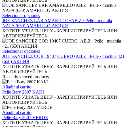
АВТОРИЗИРУЙТЕСЬ
página
Las
de
opciones
producto
se
Este
Seleccionar opciones
pueden
producto
JOE SANCHEZ LAR AMARILLO+AB.Z · Pelle · mochila
elegir
tiene
NAPA (630) AMARILLO АКЦИЯ
en
múltiples
ХОТИТЕ УЗНАТЬ ЦЕНУ - ЗАРЕГИСТРИРУЙТЕСЬ ИЛИ
la
variantes.
АВТОРИЗИРУЙТЕСЬ
página
Las
de
opciones
producto
se
Este
Seleccionar opciones
pueden
producto
JOE SANCHEZ COR 19407 CUERO+AB.Z · Pelle · mochila 421
elegir
tiene
(650) АКЦИЯ
en
múltiples
ХОТИТЕ УЗНАТЬ ЦЕНУ - ЗАРЕГИСТРИРУЙТЕСЬ ИЛИ
la
variantes.
АВТОРИЗИРУЙТЕСЬ
página
Las
Recently viewed products
de
opciones
producto
se
Añadir al carrito
pueden
Pelle Bary 2607 KAKI
elegir
ХОТИТЕ УЗНАТЬ ЦЕНУ - ЗАРЕГИСТРИРУЙТЕСЬ ИЛИ
en
АВТОРИЗИРУЙТЕСЬ
la
página
Añadir al carrito
de
Pelle Bary 2607 VERDE
producto
ХОТИТЕ УЗНАТЬ ЦЕНУ - ЗАРЕГИСТРИРУЙТЕСЬ ИЛИ