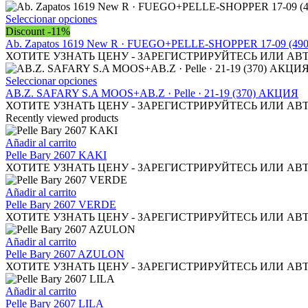
pueden
variantes.
elegir
Las
Este
Seleccionar opciones
en
opciones
producto
Discount -11%
la
se
tiene
Ab. Zapatos 1619 New R · FUEGO+PELLE-SHOPPER 17-09 (49
página
pueden
múltiples
ХОТИТЕ УЗНАТЬ ЦЕНУ - ЗАРЕГИСТРИРУЙТЕСЬ ИЛИ АВ
de
elegir
variantes.
producto
en
Las
Este
Seleccionar opciones
la
opciones
producto
AB.Z. SAFARY S.A MOOS+AB.Z · Pelle · 21-19 (370) АКЦИЯ
página
se
tiene
ХОТИТЕ УЗНАТЬ ЦЕНУ - ЗАРЕГИСТРИРУЙТЕСЬ ИЛИ АВ
de
pueden
múltiples
Recently viewed products
producto
elegir
variantes.
en
Las
Añadir al carrito
la
opciones
Pelle Bary 2607 KAKI
página
se
ХОТИТЕ УЗНАТЬ ЦЕНУ - ЗАРЕГИСТРИРУЙТЕСЬ ИЛИ АВ
de
pueden
producto
elegir
Añadir al carrito
en
Pelle Bary 2607 VERDE
la
ХОТИТЕ УЗНАТЬ ЦЕНУ - ЗАРЕГИСТРИРУЙТЕСЬ ИЛИ АВ
página
de
Añadir al carrito
producto
Pelle Bary 2607 AZULON
ХОТИТЕ УЗНАТЬ ЦЕНУ - ЗАРЕГИСТРИРУЙТЕСЬ ИЛИ АВ
Añadir al carrito
Pelle Bary 2607 LILA