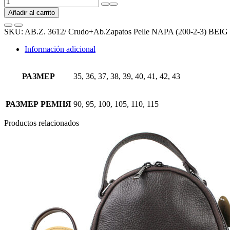
AB.Z.
3612/
Añadir al carrito
Crudo+Ab.Zapatos
Pelle
SKU:
AB.Z. 3612/ Crudo+Ab.Zapatos Pelle NAPA (200-2-3) BEIG
NAPA
(200-
Información adicional
2-
3)
BEIG
РАЗМЕР
35, 36, 37, 38, 39, 40, 41, 42, 43
АКЦИЯ
cantidad
РАЗМЕР РЕМНЯ
90, 95, 100, 105, 110, 115
Productos relacionados