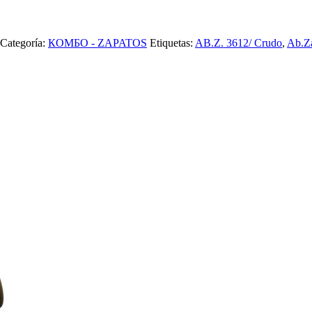
Categoría:
КОМБО - ZAPATOS
Etiquetas:
AB.Z. 3612/ Crudo
,
Ab.Z