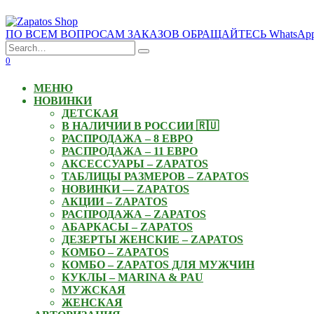
Skip
to
ПО ВСЕМ ВОПРОСАМ ЗАКАЗОВ ОБРАЩАЙТЕСЬ WhatsApp: +3
content
Search
for:
0
МЕНЮ
НОВИНКИ
ДЕТСКАЯ
В НАЛИЧИИ В РОССИИ 🇷🇺
РАСПРОДАЖА – 8 ЕВРО
РАСПРОДАЖА – 11 ЕВРО
АКСЕССУАРЫ – ZAPATOS
ТАБЛИЦЫ РАЗМЕРОВ – ZAPATOS
НОВИНКИ — ZAPATOS
АКЦИИ – ZAPATOS
РАСПРОДАЖА – ZAPATOS
АБАРКАСЫ – ZAPATOS
ДЕЗЕРТЫ ЖЕНСКИЕ – ZAPATOS
КОМБО – ZAPATOS
КОМБО – ZAPATOS ДЛЯ МУЖЧИН
КУКЛЫ – MARINA & PAU
МУЖСКАЯ
ЖЕНСКАЯ