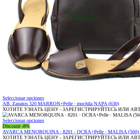
Este
Seleccionar opciones
producto
AB. Zapatos 320 MARRON+Pelle · mochila NAPA (630)
tiene
ХОТИТЕ УЗНАТЬ ЦЕНУ - ЗАРЕГИСТРИРУЙТЕСЬ ИЛИ АВ
múltiples
variantes.
Este
Seleccionar opciones
Las
producto
Discount -8%
opciones
tiene
AVARCA MENORQUINA · 8201 · OCRA+Pelle · MALISA (560)
se
múltiples
ХОТИТЕ УЗНАТЬ ЦЕНУ - ЗАРЕГИСТРИРУЙТЕСЬ ИЛИ АВ