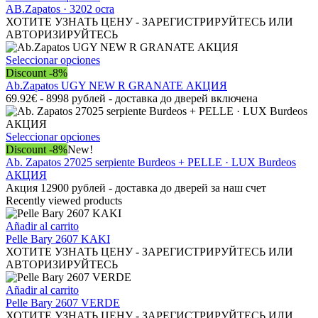
producto
AB.Zapatos · 3202 ocra
tiene
ХОТИТЕ УЗНАТЬ ЦЕНУ - ЗАРЕГИСТРИРУЙТЕСЬ ИЛИ
múltiples
АВТОРИЗИРУЙТЕСЬ
variantes.
Las
Este
Seleccionar opciones
opciones
producto
Discount -8%
se
tiene
Ab.Zapatos UGY NEW R GRANATE АКЦИЯ
pueden
múltiples
69.92€ - 8998 рублей - доставка до дверей включена
elegir
variantes.
en
Las
la
opciones
Este
Seleccionar opciones
página
se
producto
Discount -8%
New!
de
pueden
tiene
Ab. Zapatos 27025 serpiente Burdeos + PELLE · LUX Burdeos
producto
elegir
múltiples
АКЦИЯ
en
variantes.
Акция 12900 рублей - доставка до дверей за наш счет
la
Las
Recently viewed products
página
opciones
de
se
Añadir al carrito
producto
pueden
Pelle Bary 2607 KAKI
elegir
ХОТИТЕ УЗНАТЬ ЦЕНУ - ЗАРЕГИСТРИРУЙТЕСЬ ИЛИ
en
АВТОРИЗИРУЙТЕСЬ
la
página
Añadir al carrito
de
Pelle Bary 2607 VERDE
producto
ХОТИТЕ УЗНАТЬ ЦЕНУ - ЗАРЕГИСТРИРУЙТЕСЬ ИЛИ