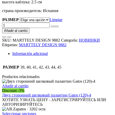
высота каблука
:
2.5 см
страна производитель
:
Испания
РАЗМЕР
Limpiar
MARTTELY
DESIGN
Añadir al carrito
9882
cantidad
SKU:
MARTTELY DESIGN 9882
Categoría:
НОВИНКИ
Etiquetas:
MARTTELY DESIGN 9882
Información adicional
РАЗМЕР
39, 40, 41, 42, 43, 44, 45
Productos relacionados
Añadir al carrito
Discount -5%
Двух сторонний шелковый палантин Gatos (120)-4
ХОТИТЕ УЗНАТЬ ЦЕНУ - ЗАРЕГИСТРИРУЙТЕСЬ ИЛИ
АВТОРИЗИРУЙТЕСЬ
Este
Seleccionar opciones