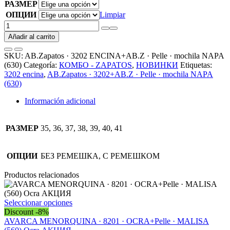
РАЗМЕР
ОПЦИИ
Limpiar
AB.Zapatos
·
Añadir al carrito
3202
ENCINA+AB.Z
SKU:
AB.Zapatos · 3202 ENCINA+AB.Z · Pelle · mochila NAPA
·
(630)
Categoría:
КОМБО - ZAPATOS
,
НОВИНКИ
Etiquetas:
Pelle
3202 encina
,
AB.Zapatos · 3202+AB.Z · Pelle · mochila NAPA
·
(630)
mochila
NAPA
Información adicional
(630)
cantidad
РАЗМЕР
35, 36, 37, 38, 39, 40, 41
ОПЦИИ
БЕЗ РЕМЕШКА, С РЕМЕШКОМ
Productos relacionados
Este
Seleccionar opciones
producto
Discount -8%
tiene
AVARCA MENORQUINA · 8201 · OCRA+Pelle · MALISA
múltiples