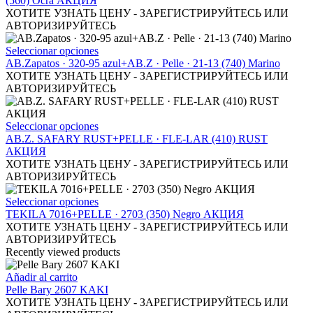
(560) Ocra АКЦИЯ
variantes.
ХОТИТЕ УЗНАТЬ ЦЕНУ - ЗАРЕГИСТРИРУЙТЕСЬ ИЛИ
Las
АВТОРИЗИРУЙТЕСЬ
opciones
se
Este
Seleccionar opciones
pueden
producto
AB.Zapatos · 320-95 azul+AB.Z · Pelle · 21-13 (740) Marino
elegir
tiene
ХОТИТЕ УЗНАТЬ ЦЕНУ - ЗАРЕГИСТРИРУЙТЕСЬ ИЛИ
en
múltiples
АВТОРИЗИРУЙТЕСЬ
la
variantes.
página
Las
de
opciones
Este
Seleccionar opciones
producto
se
producto
AB.Z. SAFARY RUST+PELLE · FLE-LAR (410) RUST
pueden
tiene
АКЦИЯ
elegir
múltiples
ХОТИТЕ УЗНАТЬ ЦЕНУ - ЗАРЕГИСТРИРУЙТЕСЬ ИЛИ
en
variantes.
АВТОРИЗИРУЙТЕСЬ
la
Las
página
opciones
Este
Seleccionar opciones
de
se
producto
TEKILA 7016+PELLE · 2703 (350) Negro АКЦИЯ
producto
pueden
tiene
ХОТИТЕ УЗНАТЬ ЦЕНУ - ЗАРЕГИСТРИРУЙТЕСЬ ИЛИ
elegir
múltiples
АВТОРИЗИРУЙТЕСЬ
en
variantes.
Recently viewed products
la
Las
página
opciones
Añadir al carrito
de
se
Pelle Bary 2607 KAKI
producto
pueden
ХОТИТЕ УЗНАТЬ ЦЕНУ - ЗАРЕГИСТРИРУЙТЕСЬ ИЛИ