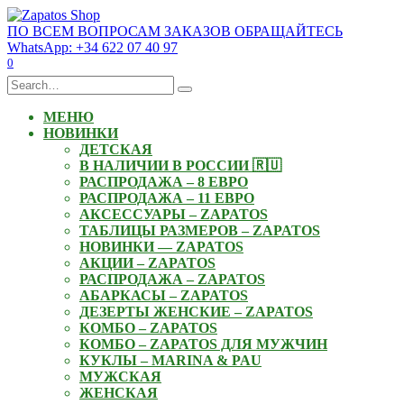
Skip
to
ПО ВСЕМ ВОПРОСАМ ЗАКАЗОВ ОБРАЩАЙТЕСЬ
content
WhatsApp: +34 622 07 40 97
0
Search
for:
МЕНЮ
НОВИНКИ
ДЕТСКАЯ
В НАЛИЧИИ В РОССИИ 🇷🇺
РАСПРОДАЖА – 8 ЕВРО
РАСПРОДАЖА – 11 ЕВРО
АКСЕССУАРЫ – ZAPATOS
ТАБЛИЦЫ РАЗМЕРОВ – ZAPATOS
НОВИНКИ — ZAPATOS
АКЦИИ – ZAPATOS
РАСПРОДАЖА – ZAPATOS
АБАРКАСЫ – ZAPATOS
ДЕЗЕРТЫ ЖЕНСКИЕ – ZAPATOS
КОМБО – ZAPATOS
КОМБО – ZAPATOS ДЛЯ МУЖЧИН
КУКЛЫ – MARINA & PAU
МУЖСКАЯ
ЖЕНСКАЯ