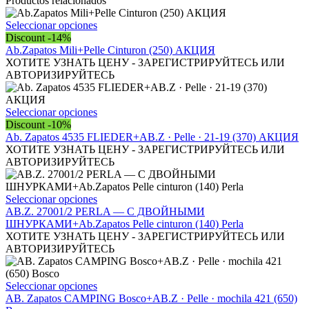
Productos relacionados
Este
Seleccionar opciones
producto
Discount -14%
tiene
Ab.Zapatos Mili+Pelle Cinturon (250) АКЦИЯ
múltiples
ХОТИТЕ УЗНАТЬ ЦЕНУ - ЗАРЕГИСТРИРУЙТЕСЬ ИЛИ
variantes.
АВТОРИЗИРУЙТЕСЬ
Las
opciones
se
Este
Seleccionar opciones
pueden
producto
Discount -10%
elegir
tiene
Ab. Zapatos 4535 FLIEDER+AB.Z · Pelle · 21-19 (370) АКЦИЯ
en
múltiples
ХОТИТЕ УЗНАТЬ ЦЕНУ - ЗАРЕГИСТРИРУЙТЕСЬ ИЛИ
la
variantes.
АВТОРИЗИРУЙТЕСЬ
página
Las
de
opciones
producto
se
Este
Seleccionar opciones
pueden
producto
AB.Z. 27001/2 PERLA — С ДВОЙНЫМИ
elegir
tiene
ШНУРКАМИ+Ab.Zapatos Pelle cinturon (140) Perla
en
múltiples
ХОТИТЕ УЗНАТЬ ЦЕНУ - ЗАРЕГИСТРИРУЙТЕСЬ ИЛИ
la
variantes.
АВТОРИЗИРУЙТЕСЬ
página
Las
de
opciones
producto
se
Este
Seleccionar opciones
pueden
producto
АВ. Zapatos CAMPING Bosco+AB.Z · Pelle · mochila 421 (650)