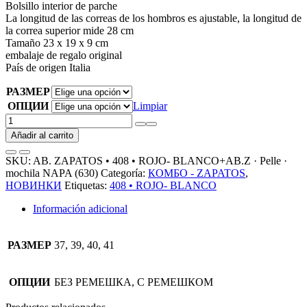
Bolsillo interior de parche
La longitud de las correas de los hombros es ajustable, la longitud de
la correa superior mide 28 cm
Tamaño 23 x 19 x 9 cm
embalaje de regalo original
País de origen Italia
РАЗМЕР
ОПЦИИ
Limpiar
AB.
ZAPATOS
Añadir al carrito
•
408
SKU:
AB. ZAPATOS • 408 • ROJO- BLANCO+AB.Z · Pelle ·
•
mochila NAPA (630)
Categoría:
КОМБО - ZAPATOS
,
ROJO-
НОВИНКИ
Etiquetas:
408 • ROJO- BLANCO
BLANCO+AB.Z
·
Información adicional
Pelle
·
mochila
РАЗМЕР
37, 39, 40, 41
NAPA
(630)
cantidad
ОПЦИИ
БЕЗ РЕМЕШКА, С РЕМЕШКОМ