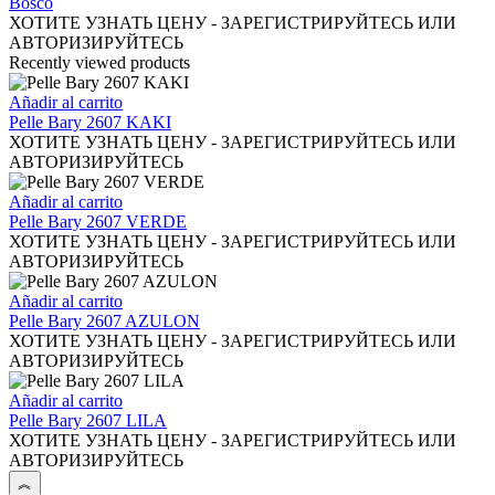
elegir
tiene
Bosco
en
múltiples
ХОТИТЕ УЗНАТЬ ЦЕНУ - ЗАРЕГИСТРИРУЙТЕСЬ ИЛИ
la
variantes.
АВТОРИЗИРУЙТЕСЬ
página
Las
Recently viewed products
de
opciones
producto
se
Añadir al carrito
pueden
Pelle Bary 2607 KAKI
elegir
ХОТИТЕ УЗНАТЬ ЦЕНУ - ЗАРЕГИСТРИРУЙТЕСЬ ИЛИ
en
АВТОРИЗИРУЙТЕСЬ
la
página
Añadir al carrito
de
Pelle Bary 2607 VERDE
producto
ХОТИТЕ УЗНАТЬ ЦЕНУ - ЗАРЕГИСТРИРУЙТЕСЬ ИЛИ
АВТОРИЗИРУЙТЕСЬ
Añadir al carrito
Pelle Bary 2607 AZULON
ХОТИТЕ УЗНАТЬ ЦЕНУ - ЗАРЕГИСТРИРУЙТЕСЬ ИЛИ
АВТОРИЗИРУЙТЕСЬ
Añadir al carrito
Pelle Bary 2607 LILA
ХОТИТЕ УЗНАТЬ ЦЕНУ - ЗАРЕГИСТРИРУЙТЕСЬ ИЛИ
АВТОРИЗИРУЙТЕСЬ