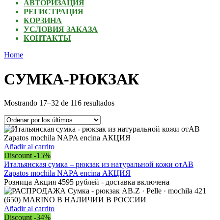
АВТОРИЗАЦИЯ
РЕГИСТРАЦИЯ
КОРЗИНА
УСЛОВИЯ ЗАКАЗА
КОНТАКТЫ
Home
СУМКА-РЮКЗАК
Ordenado
Mostrando 17–32 de 116 resultados
por
los
últimos
Añadir al carrito
Discount -15%
Итальянская сумка – рюкзак из натуральной кожи отAB
Zapatos mochila NAPA encina АКЦИЯ
Розница Акция 4595 рублей - доставка включена
Añadir al carrito
Discount -34%