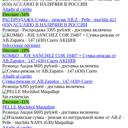
Añadir al carrito
Discount -34%
РАСПРОДАЖА Сумка – рюкзак AB.Z · Pelle · mochila 421
(650) ACUARIO В НАЛИЧИИ В РОССИИ
Розница · Распродажа 3395 рублей - доставка включена
Este
Seleccionar opciones
producto
Discount -18%
tiene
КОМБО – JOE SANCHEZ COR 19407 + Сумка-рюкзак от
múltiples
AB.Zapatos · 147 (430) Cuero АКЦИЯ
variantes.
Розница Акция 8695 рублей - доставка включена
Las
opciones
Añadir al carrito
se
Сумка-рюкзак от AB.Zapatos · 147 (430) Cuero
pueden
Розница 6395 рублей - доставка включена
elegir
en
Sin existencias
la
Discount -11%
página
PELLE Mochibol Maquillaje
de
Розница Акция 6695 рублей - доставка включена
producto
Añadir al carrito