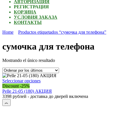
АВТОРИЗАЦИЯ
РЕГИСТРАЦИЯ
КОРЗИНА
УСЛОВИЯ ЗАКАЗА
КОНТАКТЫ
Home
Productos etiquetados “сумочка для телефона”
сумочка для телефона
Mostrando el único resultado
Este
Seleccionar opciones
producto
Discount -25%
tiene
Pelle 21-05 (180) АКЦИЯ
múltiples
3398 рублей - доставка до дверей включена
variantes.
Las
opciones
se
pueden
elegir