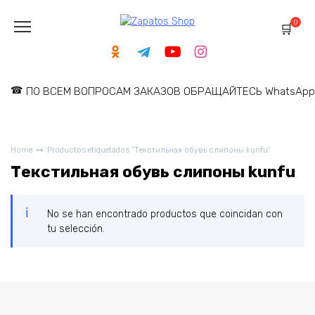
Skip
to
0
content
ПО ВСЕМ ВОПРОСАМ ЗАКАЗОВ ОБРАЩАЙТЕСЬ WhatsApp: 
Home
Productos etiquetados “Текстильная обувь слипоны kunfu”
Текстильная обувь слипоны kunfu
No se han encontrado productos que coincidan con
tu selección.