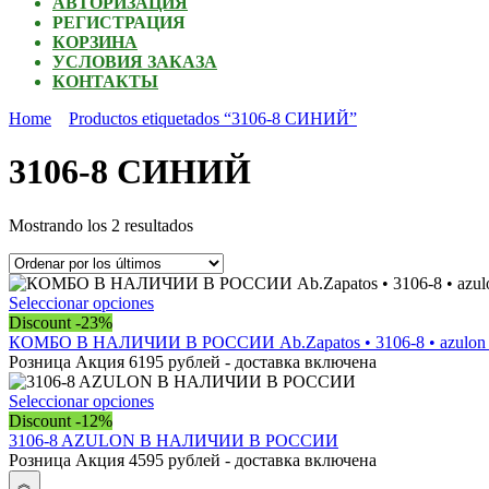
АВТОРИЗАЦИЯ
РЕГИСТРАЦИЯ
КОРЗИНА
УСЛОВИЯ ЗАКАЗА
КОНТАКТЫ
Home
Productos etiquetados “3106-8 СИНИЙ”
3106-8 СИНИЙ
Ordenado
Mostrando los 2 resultados
por
los
últimos
Este
Seleccionar opciones
producto
Discount -23%
tiene
КОМБО В НАЛИЧИИ В РОССИИ Ab.Zapatos • 3106-8 • azulon + 
múltiples
Розница Акция 6195 рублей - доставка включена
variantes.
Las
Este
Seleccionar opciones
opciones
producto
Discount -12%
se
tiene
3106-8 AZULON В НАЛИЧИИ В РОССИИ
pueden
múltiples
Розница Акция 4595 рублей - доставка включена
elegir
variantes.