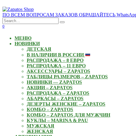
Skip
to
ПО ВСЕМ ВОПРОСАМ ЗАКАЗОВ ОБРАЩАЙТЕСЬ WhatsApp: +3
content
Search
for:
0
МЕНЮ
НОВИНКИ
ДЕТСКАЯ
В НАЛИЧИИ В РОССИИ
РАСПРОДАЖА – 8 ЕВРО
РАСПРОДАЖА – 11 ЕВРО
АКСЕССУАРЫ – ZAPATOS
ТАБЛИЦЫ РАЗМЕРОВ – ZAPATOS
НОВИНКИ — ZAPATOS
АКЦИИ – ZAPATOS
РАСПРОДАЖА – ZAPATOS
АБАРКАСЫ – ZAPATOS
ДЕЗЕРТЫ ЖЕНСКИЕ – ZAPATOS
КОМБО – ZAPATOS
КОМБО – ZAPATOS ДЛЯ МУЖЧИН
КУКЛЫ – MARINA & PAU
МУЖСКАЯ
ЖЕНСКАЯ