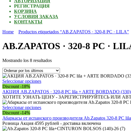
АВТОРИЗАЦИЯ
РЕГИСТРАЦИЯ
КОРЗИНА
УСЛОВИЯ ЗАКАЗА
КОНТАКТЫ
Home
Productos etiquetados “AB.ZAPATOS · 320-8 PC · LILA”
AB.ZAPATOS · 320-8 PC · LIL
Ordenado
Mostrando los 8 resultados
por
los
últimos
Este
Seleccionar opciones
producto
Discount -18%
tiene
АКЦИЯ AB.ZAPATOS · 320-8 PC lila + ARTE BORDADO (330) l
múltiples
ХОТИТЕ УЗНАТЬ ЦЕНУ - ЗАРЕГИСТРИРУЙТЕСЬ ИЛИ АВ
variantes.
Las
Este
Seleccionar opciones
opciones
producto
Discount -14%
se
tiene
Абаркасы от испанского производителя Ab.Zapatos 320-8 PC l
pueden
múltiples
Розница Акция 4595 рублей - доставка включена
elegir
variantes.