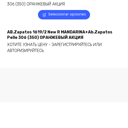
Este
Seleccionar opciones
producto
tiene
múltiples
AB.Zapatos 1619/2 New R MANDARINA+Ab.Zapatos
variantes.
Pelle 306 (350) ОРАНЖЕВЫЙ АКЦИЯ
Las
ХОТИТЕ УЗНАТЬ ЦЕНУ - ЗАРЕГИСТРИРУЙТЕСЬ ИЛИ
opciones
АВТОРИЗИРУЙТЕСЬ
se
pueden
elegir
en
la
página
de
producto