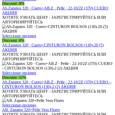
elegir
producto
Discount -9%
en
tiene
Ab.Zapatos 320 · Cuero+AB.Z · Pelle · 22-10/2Z (370) CUERO
la
múltiples
АКЦИЯ
página
variantes.
ХОТИТЕ УЗНАТЬ ЦЕНУ - ЗАРЕГИСТРИРУЙТЕСЬ ИЛИ
de
Las
АВТОРИЗИРУЙТЕСЬ
producto
opciones
se
pueden
Este
Seleccionar opciones
elegir
producto
Discount -9%
en
tiene
Ab.Zapatos 320 · Cuero+CINTURON BOLSOS (130)-20 (5)
la
múltiples
АКЦИЯ
página
variantes.
ХОТИТЕ УЗНАТЬ ЦЕНУ - ЗАРЕГИСТРИРУЙТЕСЬ ИЛИ
de
Las
АВТОРИЗИРУЙТЕСЬ
producto
opciones
se
pueden
Este
Seleccionar opciones
elegir
producto
Discount -11%
en
tiene
Ab.Zapatos 320 · Cuero+AB.Z · Pelle · 22-10/2Z (370) CUERO –
la
múltiples
CINTURON BOLSOS (130)-2 (2) АКЦИЯ
página
variantes.
ХОТИТЕ УЗНАТЬ ЦЕНУ - ЗАРЕГИСТРИРУЙТЕСЬ ИЛИ
de
Las
АВТОРИЗИРУЙТЕСЬ
producto
opciones
se
Este
Seleccionar opciones
pueden
producto
AB. Zapatos 320+Pelle Vera Flores
elegir
tiene
ХОТИТЕ УЗНАТЬ ЦЕНУ - ЗАРЕГИСТРИРУЙТЕСЬ ИЛИ