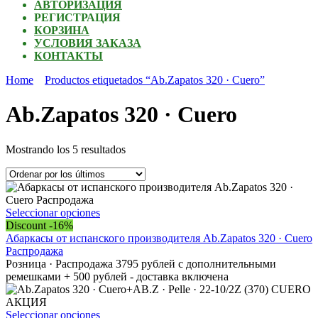
АВТОРИЗАЦИЯ
РЕГИСТРАЦИЯ
КОРЗИНА
УСЛОВИЯ ЗАКАЗА
КОНТАКТЫ
Home
Productos etiquetados “Ab.Zapatos 320 · Cuero”
Ab.Zapatos 320 · Cuero
Ordenado
Mostrando los 5 resultados
por
los
últimos
Este
Seleccionar opciones
producto
Discount -16%
tiene
Абаркасы от испанского производителя Ab.Zapatos 320 · Cuero
múltiples
Распродажа
variantes.
Розница · Распродажа 3795 рублей с дополнительными
Las
ремешками + 500 рублей - доставка включена
opciones
se
pueden
Este
Seleccionar opciones