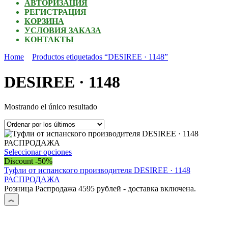
АВТОРИЗАЦИЯ
РЕГИСТРАЦИЯ
КОРЗИНА
УСЛОВИЯ ЗАКАЗА
КОНТАКТЫ
Home
Productos etiquetados “DESIREE · 1148”
DESIREE · 1148
Mostrando el único resultado
Este
Seleccionar opciones
producto
Discount -50%
tiene
Туфли от испанского производителя DESIREE · 1148
múltiples
РАСПРОДАЖА
variantes.
Розница Распродажа 4595 рублей - доставка включена.
Las
opciones
se
pueden