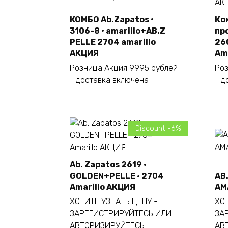
КОМБО Ab.Zapatos •
Ко
3106-8 • amarillo+AB.Z
пр
Este
Seleccionar opciones
PELLE 2704 amarillo
26
producto
АКЦИЯ
Am
tiene
múltiples
Розница Акция 9995 рублей
Роз
variantes.
- доставка включена
- д
Las
opciones
se
pueden
Discount -6%
elegir
en
Ab. Zapatos 2619 ·
la
GOLDEN+PELLE · 2704
AB.
página
Este
Seleccionar opciones
Amarillo АКЦИЯ
AM
de
producto
ХОТИТЕ УЗНАТЬ ЦЕНУ -
ХОТ
producto
tiene
ЗАРЕГИСТРИРУЙТЕСЬ ИЛИ
ЗА
múltiples
АВТОРИЗИРУЙТЕСЬ
АВ