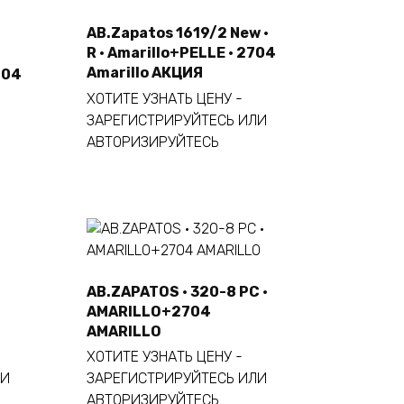
AB.Zapatos 1619/2 New ·
R · Amarillo+PELLE · 2704
Este
Seleccionar opciones
Amarillo АКЦИЯ
704
producto
tiene
ХОТИТЕ УЗНАТЬ ЦЕНУ -
múltiples
ЗАРЕГИСТРИРУЙТЕСЬ ИЛИ
variantes.
АВТОРИЗИРУЙТЕСЬ
Las
opciones
se
pueden
elegir
en
AB.ZAPATOS · 320-8 PC ·
la
AMARILLO+2704
Este
página
Seleccionar opciones
s
AMARILLO
producto
de
tiene
ХОТИТЕ УЗНАТЬ ЦЕНУ -
producto
múltiples
ЛИ
ЗАРЕГИСТРИРУЙТЕСЬ ИЛИ
variantes.
АВТОРИЗИРУЙТЕСЬ