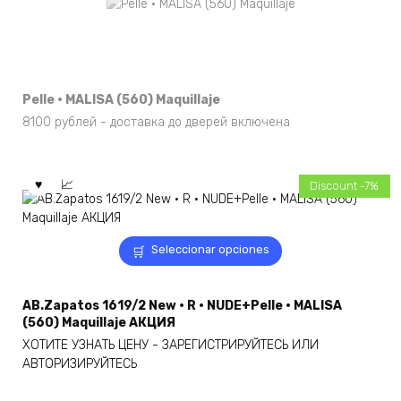
Pelle · MALISA (560) Maquillaje
8100 рублей - доставка до дверей включена
Discount -7%
Este
Seleccionar opciones
producto
tiene
múltiples
AB.Zapatos 1619/2 New · R · NUDE+Pelle · MALISA
variantes.
(560) Maquillaje АКЦИЯ
Las
ХОТИТЕ УЗНАТЬ ЦЕНУ - ЗАРЕГИСТРИРУЙТЕСЬ ИЛИ
opciones
АВТОРИЗИРУЙТЕСЬ
se
pueden