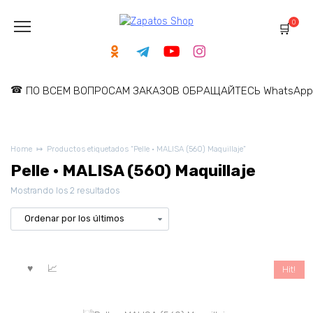
Skip
to
0
content
ПО ВСЕМ ВОПРОСАМ ЗАКАЗОВ ОБРАЩАЙТЕСЬ WhatsApp: 
Home
Productos etiquetados “Pelle · MALISA (560) Maquillaje”
Pelle · MALISA (560) Maquillaje
Ordenado
Mostrando los 2 resultados
por
los
últimos
Hit!
Sin existencias