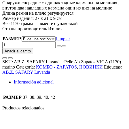
Снаружи спереди с сзади накладные карманы на молниях ,
внутри два накладных кармана один из них на молнию
Длина ремня на плечо регулируется
Размер изделия: 27 х 21 x 9 см
Вес 1170 грамм — вместе с упаковкой
Страна производитель Италия
РАЗМЕР
Limpiar
AB.Z.
SAFARY
Añadir al carrito
Lavanda+Pelle
Ab.Zapatos
SKU:
AB.Z. SAFARY Lavanda+Pelle Ab.Zapatos VIGA (1170)
VIGA
marino
Categoría:
КОМБО - ZAPATOS
,
НОВИНКИ
Etiquetas:
(1170)
AB.Z. SAFARY Lavanda
marino
cantidad
Información adicional
РАЗМЕР
37, 38, 39, 40, 42
Productos relacionados