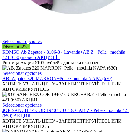
Este
Seleccionar opciones
producto
Discount -23%
tiene
КОМБО Ab.Zapatos • 3106-8 • Lavanda+AB.Z · Pelle · mochila
múltiples
421 (650) morado АКЦИЯ 💥
variantes.
Розница Акция 6195 рублей - доставка включена
Las
opciones
Este
Seleccionar opciones
se
producto
AB. Zapatos 320 MARRON+Pelle · mochila NAPA (630)
pueden
tiene
ХОТИТЕ УЗНАТЬ ЦЕНУ - ЗАРЕГИСТРИРУЙТЕСЬ ИЛИ
elegir
múltiples
АВТОРИЗИРУЙТЕСЬ
en
variantes.
la
Las
página
opciones
Este
Seleccionar opciones
de
se
producto
JOE SANCHEZ COR 19407 CUERO+AB.Z · Pelle · mochila 421
producto
pueden
tiene
(650) АКЦИЯ
elegir
múltiples
ХОТИТЕ УЗНАТЬ ЦЕНУ - ЗАРЕГИСТРИРУЙТЕСЬ ИЛИ
en
variantes.
АВТОРИЗИРУЙТЕСЬ
la
Las