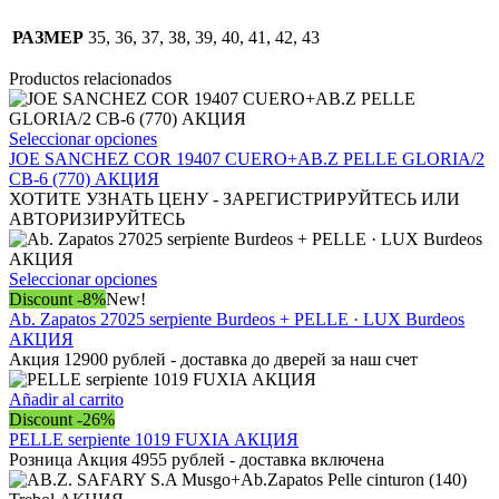
РАЗМЕР
35, 36, 37, 38, 39, 40, 41, 42, 43
Productos relacionados
Este
Seleccionar opciones
producto
JOE SANCHEZ COR 19407 CUERO+AB.Z PELLE GLORIA/2
tiene
CB-6 (770) АКЦИЯ
múltiples
ХОТИТЕ УЗНАТЬ ЦЕНУ - ЗАРЕГИСТРИРУЙТЕСЬ ИЛИ
variantes.
АВТОРИЗИРУЙТЕСЬ
Las
opciones
se
Este
Seleccionar opciones
pueden
producto
Discount -8%
New!
elegir
tiene
Ab. Zapatos 27025 serpiente Burdeos + PELLE · LUX Burdeos
en
múltiples
АКЦИЯ
la
variantes.
Акция 12900 рублей - доставка до дверей за наш счет
página
Las
de
opciones
Añadir al carrito
producto
se
Discount -26%
pueden
PELLE serpiente 1019 FUXIA АКЦИЯ
elegir
Розница Акция 4955 рублей - доставка включена
en
la