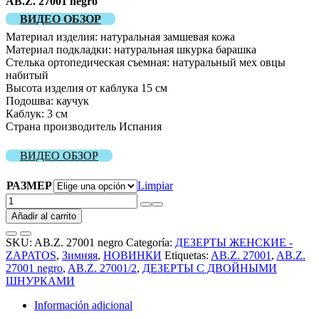
AB.Z. 27001 negro
ВИДЕО ОБЗОР
Материал изделия: натуральная замшевая кожа
Материал подкладки: натуральная шкурка барашка
Стелька ортопедическая съемная: натуральный мех овцы
набитый
Высота изделия от каблука 15 см
Подошва: каучук
Каблук: 3 см
Страна производитель Испания
ВИДЕО ОБЗОР
РАЗМЕР
Limpiar
AB.Z.
27001
Añadir al carrito
negro
cantidad
SKU:
AB.Z. 27001 negro
Categoría:
ДЕЗЕРТЫ ЖЕНСКИЕ -
ZAPATOS
,
Зимняя
,
НОВИНКИ
Etiquetas:
AB.Z. 27001
,
AB.Z.
27001 negro
,
AB.Z. 27001/2
,
ДЕЗЕРТЫ С ДВОЙНЫМИ
ШНУРКАМИ
Información adicional