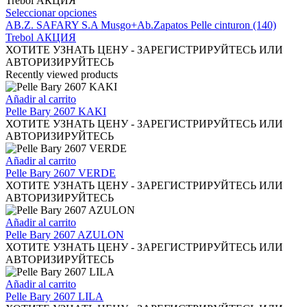
página
Este
Seleccionar opciones
de
producto
AB.Z. SAFARY S.A Musgo+Ab.Zapatos Pelle cinturon (140)
producto
tiene
Trebol АКЦИЯ
múltiples
ХОТИТЕ УЗНАТЬ ЦЕНУ - ЗАРЕГИСТРИРУЙТЕСЬ ИЛИ
variantes.
АВТОРИЗИРУЙТЕСЬ
Las
Recently viewed products
opciones
se
Añadir al carrito
pueden
Pelle Bary 2607 KAKI
elegir
ХОТИТЕ УЗНАТЬ ЦЕНУ - ЗАРЕГИСТРИРУЙТЕСЬ ИЛИ
en
АВТОРИЗИРУЙТЕСЬ
la
página
Añadir al carrito
de
Pelle Bary 2607 VERDE
producto
ХОТИТЕ УЗНАТЬ ЦЕНУ - ЗАРЕГИСТРИРУЙТЕСЬ ИЛИ
АВТОРИЗИРУЙТЕСЬ
Añadir al carrito
Pelle Bary 2607 AZULON
ХОТИТЕ УЗНАТЬ ЦЕНУ - ЗАРЕГИСТРИРУЙТЕСЬ ИЛИ
АВТОРИЗИРУЙТЕСЬ
Añadir al carrito
Pelle Bary 2607 LILA