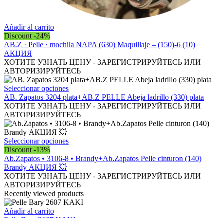
Añadir al carrito
Discount -24%
AB.Z · Pelle · mochila NAPA (630) Maquillaje – (150)-6 (10)
АКЦИЯ
ХОТИТЕ УЗНАТЬ ЦЕНУ - ЗАРЕГИСТРИРУЙТЕСЬ ИЛИ
АВТОРИЗИРУЙТЕСЬ
Este
Seleccionar opciones
producto
AB. Zapatos 3204 plata+AB.Z PELLE Abeja ladrillo (330) plata
tiene
ХОТИТЕ УЗНАТЬ ЦЕНУ - ЗАРЕГИСТРИРУЙТЕСЬ ИЛИ
múltiples
АВТОРИЗИРУЙТЕСЬ
variantes.
Las
opciones
Este
Seleccionar opciones
se
producto
Discount -13%
pueden
tiene
Ab.Zapatos • 3106-8 • Brandy+Ab.Zapatos Pelle cinturon (140)
elegir
múltiples
Brandy АКЦИЯ 💥
en
variantes.
ХОТИТЕ УЗНАТЬ ЦЕНУ - ЗАРЕГИСТРИРУЙТЕСЬ ИЛИ
la
Las
АВТОРИЗИРУЙТЕСЬ
página
opciones
Recently viewed products
de
se
producto
pueden
Añadir al carrito