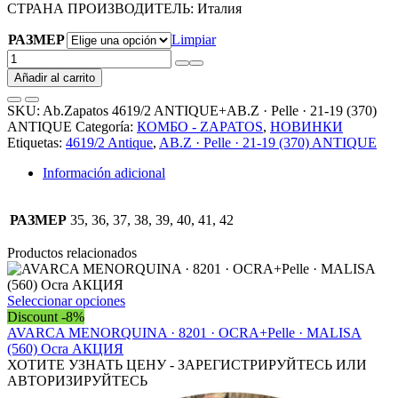
СТРАНА ПРОИЗВОДИТЕЛЬ: Италия
РАЗМЕР
Limpiar
Ab.Zapatos
4619/2
Añadir al carrito
ANTIQUE+AB.Z
·
SKU:
Ab.Zapatos 4619/2 ANTIQUE+AB.Z · Pelle · 21-19 (370)
Pelle
ANTIQUE
Categoría:
КОМБО - ZAPATOS
,
НОВИНКИ
·
Etiquetas:
4619/2 Antique
,
AB.Z · Pelle · 21-19 (370) ANTIQUE
21-
19
Información adicional
(370)
ANTIQUE
cantidad
РАЗМЕР
35, 36, 37, 38, 39, 40, 41, 42
Productos relacionados
Este
Seleccionar opciones
producto
Discount -8%
tiene
AVARCA MENORQUINA · 8201 · OCRA+Pelle · MALISA
múltiples
(560) Ocra АКЦИЯ
variantes.
ХОТИТЕ УЗНАТЬ ЦЕНУ - ЗАРЕГИСТРИРУЙТЕСЬ ИЛИ
Las
АВТОРИЗИРУЙТЕСЬ
opciones