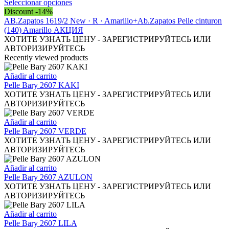
la
opciones
Este
Seleccionar opciones
página
se
producto
Discount -14%
de
pueden
tiene
AB.Zapatos 1619/2 New · R · Amarillo+Ab.Zapatos Pelle cinturon
producto
elegir
múltiples
(140) Amarillo АКЦИЯ
en
variantes.
ХОТИТЕ УЗНАТЬ ЦЕНУ - ЗАРЕГИСТРИРУЙТЕСЬ ИЛИ
la
Las
АВТОРИЗИРУЙТЕСЬ
página
opciones
Recently viewed products
de
se
producto
pueden
Añadir al carrito
elegir
Pelle Bary 2607 KAKI
en
ХОТИТЕ УЗНАТЬ ЦЕНУ - ЗАРЕГИСТРИРУЙТЕСЬ ИЛИ
la
АВТОРИЗИРУЙТЕСЬ
página
de
Añadir al carrito
producto
Pelle Bary 2607 VERDE
ХОТИТЕ УЗНАТЬ ЦЕНУ - ЗАРЕГИСТРИРУЙТЕСЬ ИЛИ
АВТОРИЗИРУЙТЕСЬ
Añadir al carrito
Pelle Bary 2607 AZULON
ХОТИТЕ УЗНАТЬ ЦЕНУ - ЗАРЕГИСТРИРУЙТЕСЬ ИЛИ
АВТОРИЗИРУЙТЕСЬ
Añadir al carrito
Pelle Bary 2607 LILA