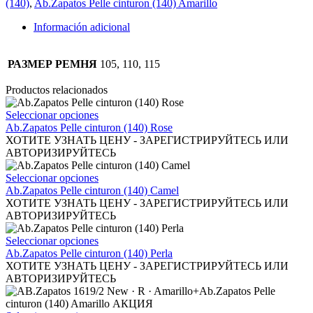
(140)
,
Ab.Zapatos Pelle cinturon (140) Amarillo
Información adicional
РАЗМЕР РЕМНЯ
105, 110, 115
Productos relacionados
Este
Seleccionar opciones
producto
Ab.Zapatos Pelle cinturon (140) Rose
tiene
ХОТИТЕ УЗНАТЬ ЦЕНУ - ЗАРЕГИСТРИРУЙТЕСЬ ИЛИ
múltiples
АВТОРИЗИРУЙТЕСЬ
variantes.
Las
Este
Seleccionar opciones
opciones
producto
Ab.Zapatos Pelle cinturon (140) Camel
se
tiene
ХОТИТЕ УЗНАТЬ ЦЕНУ - ЗАРЕГИСТРИРУЙТЕСЬ ИЛИ
pueden
múltiples
АВТОРИЗИРУЙТЕСЬ
elegir
variantes.
en
Las
Este
Seleccionar opciones
la
opciones
producto
Ab.Zapatos Pelle cinturon (140) Perla
página
se
tiene
ХОТИТЕ УЗНАТЬ ЦЕНУ - ЗАРЕГИСТРИРУЙТЕСЬ ИЛИ
de
pueden
múltiples
АВТОРИЗИРУЙТЕСЬ
producto
elegir
variantes.
en
Las