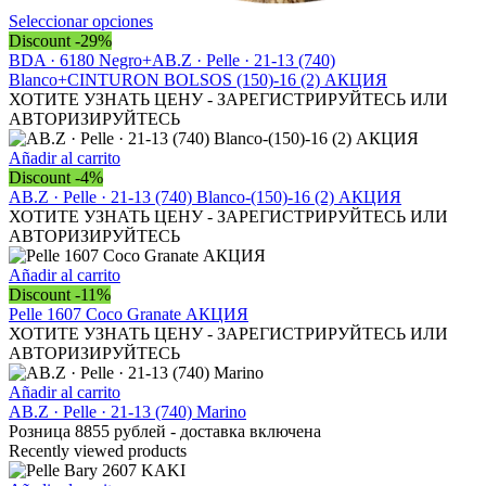
Este
Seleccionar opciones
producto
Discount -29%
tiene
BDA · 6180 Negro+AB.Z · Pelle · 21-13 (740)
múltiples
Blanco+CINTURON BOLSOS (150)-16 (2) АКЦИЯ
variantes.
ХОТИТЕ УЗНАТЬ ЦЕНУ - ЗАРЕГИСТРИРУЙТЕСЬ ИЛИ
Las
АВТОРИЗИРУЙТЕСЬ
opciones
se
Añadir al carrito
pueden
Discount -4%
elegir
AB.Z · Pelle · 21-13 (740) Blanco-(150)-16 (2) АКЦИЯ
en
ХОТИТЕ УЗНАТЬ ЦЕНУ - ЗАРЕГИСТРИРУЙТЕСЬ ИЛИ
la
АВТОРИЗИРУЙТЕСЬ
página
de
Añadir al carrito
producto
Discount -11%
Pelle 1607 Coco Granate АКЦИЯ
ХОТИТЕ УЗНАТЬ ЦЕНУ - ЗАРЕГИСТРИРУЙТЕСЬ ИЛИ
АВТОРИЗИРУЙТЕСЬ
Añadir al carrito
AB.Z · Pelle · 21-13 (740) Marino
Розница 8855 рублей - доставка включена
Recently viewed products