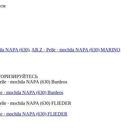
 см
hila NAPA (630)
,
AB.Z · Pelle · mochila NAPA (630) MARINO
ТОРИЗИРУЙТЕСЬ
e · mochila NAPA (630) Burdeos
le · mochila NAPA (630) FLIEDER