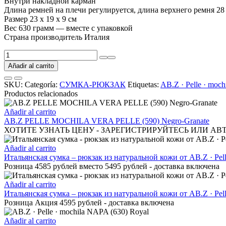
Внутри накладной карман
Длина ремней на плечи регулируется, длина верхнего ремня 28
Размер 23 х 19 х 9 см
Вес 630 грамм — вместе с упаковкой
Страна производитель Италия
AB.Z
·
Añadir al carrito
Pelle
·
SKU:
Categoría:
СУМКА-РЮКЗАК
Etiquetas:
AB.Z · Pelle · moc
mochila
Productos relacionados
NAPA
(630)
Añadir al carrito
MARINO
AB.Z PELLE MOCHILA VERA PELLE (590) Negro-Granate
cantidad
ХОТИТЕ УЗНАТЬ ЦЕНУ - ЗАРЕГИСТРИРУЙТЕСЬ ИЛИ АВ
Añadir al carrito
Итальянская сумка – рюкзак из натуральной кожи от AB.Z · Pell
Розница 4585 рублей вместо 5495 рублей - доставка включена
Añadir al carrito
Итальянская сумка – рюкзак из натуральной кожи от AB.Z · Pel
Розница Акция 4595 рублей - доставка включена
Añadir al carrito