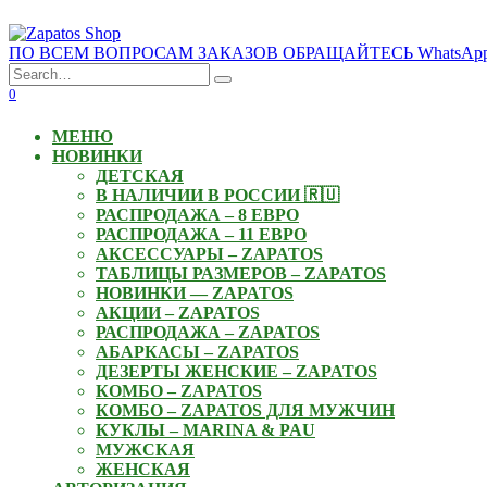
Skip
to
ПО ВСЕМ ВОПРОСАМ ЗАКАЗОВ ОБРАЩАЙТЕСЬ WhatsApp: +3
content
Search
for:
0
МЕНЮ
НОВИНКИ
ДЕТСКАЯ
В НАЛИЧИИ В РОССИИ 🇷🇺
РАСПРОДАЖА – 8 ЕВРО
РАСПРОДАЖА – 11 ЕВРО
АКСЕССУАРЫ – ZAPATOS
ТАБЛИЦЫ РАЗМЕРОВ – ZAPATOS
НОВИНКИ — ZAPATOS
АКЦИИ – ZAPATOS
РАСПРОДАЖА – ZAPATOS
АБАРКАСЫ – ZAPATOS
ДЕЗЕРТЫ ЖЕНСКИЕ – ZAPATOS
КОМБО – ZAPATOS
КОМБО – ZAPATOS ДЛЯ МУЖЧИН
КУКЛЫ – MARINA & PAU
МУЖСКАЯ
ЖЕНСКАЯ