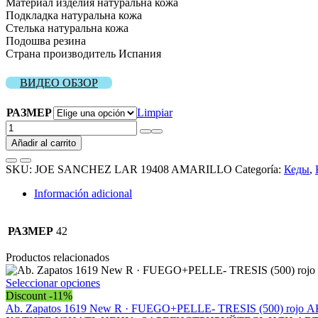
Материал изделия натуральна кожа
Подкладка натуральна кожа
Стелька натуральна кожа
Подошва резина
Страна производитель Испания
ВИДЕО ОБЗОР
РАЗМЕР
Limpiar
JOE
SANCHEZ
Añadir al carrito
LAR
19408
SKU:
JOE SANCHEZ LAR 19408 AMARILLO
Categoría:
Кеды
,
AMARILLO
Акция
Información adicional
cantidad
РАЗМЕР
42
Productos relacionados
Este
Seleccionar opciones
producto
Discount -11%
tiene
Ab. Zapatos 1619 New R · FUEGO+PELLE- TRESIS (500) rojo