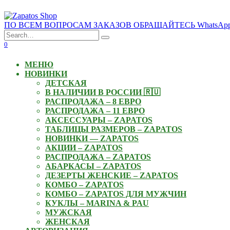
Skip
to
ПО ВСЕМ ВОПРОСАМ ЗАКАЗОВ ОБРАЩАЙТЕСЬ WhatsApp: +3
content
Search
for:
0
МЕНЮ
НОВИНКИ
ДЕТСКАЯ
В НАЛИЧИИ В РОССИИ 🇷🇺
РАСПРОДАЖА – 8 ЕВРО
РАСПРОДАЖА – 11 ЕВРО
АКСЕССУАРЫ – ZAPATOS
ТАБЛИЦЫ РАЗМЕРОВ – ZAPATOS
НОВИНКИ — ZAPATOS
АКЦИИ – ZAPATOS
РАСПРОДАЖА – ZAPATOS
АБАРКАСЫ – ZAPATOS
ДЕЗЕРТЫ ЖЕНСКИЕ – ZAPATOS
КОМБО – ZAPATOS
КОМБО – ZAPATOS ДЛЯ МУЖЧИН
КУКЛЫ – MARINA & PAU
МУЖСКАЯ
ЖЕНСКАЯ