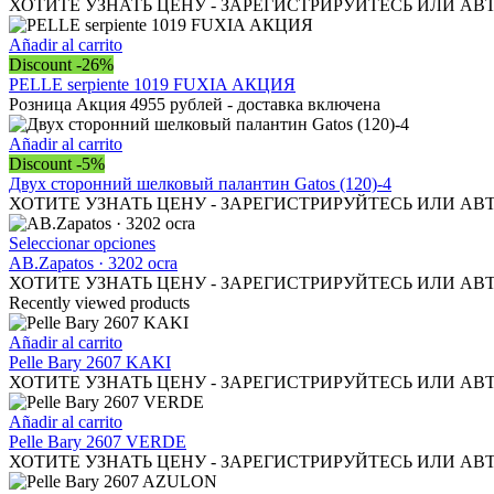
múltiples
ХОТИТЕ УЗНАТЬ ЦЕНУ - ЗАРЕГИСТРИРУЙТЕСЬ ИЛИ АВ
variantes.
Las
Añadir al carrito
opciones
Discount -26%
se
PELLE serpiente 1019 FUXIA АКЦИЯ
pueden
Розница Акция 4955 рублей - доставка включена
elegir
en
Añadir al carrito
la
Discount -5%
página
Двух сторонний шелковый палантин Gatos (120)-4
de
ХОТИТЕ УЗНАТЬ ЦЕНУ - ЗАРЕГИСТРИРУЙТЕСЬ ИЛИ АВ
producto
Este
Seleccionar opciones
producto
AB.Zapatos · 3202 ocra
tiene
ХОТИТЕ УЗНАТЬ ЦЕНУ - ЗАРЕГИСТРИРУЙТЕСЬ ИЛИ АВ
múltiples
Recently viewed products
variantes.
Las
Añadir al carrito
opciones
Pelle Bary 2607 KAKI
se
ХОТИТЕ УЗНАТЬ ЦЕНУ - ЗАРЕГИСТРИРУЙТЕСЬ ИЛИ АВ
pueden
elegir
Añadir al carrito
en
Pelle Bary 2607 VERDE
la
ХОТИТЕ УЗНАТЬ ЦЕНУ - ЗАРЕГИСТРИРУЙТЕСЬ ИЛИ АВ
página