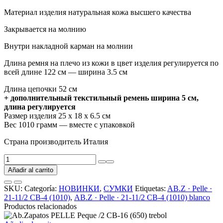
Материал изделия натуральная кожа высшего качества
Закрывается на молнию
Внутри накладной карман на молнии
Длина ремня на плечо из кожи в цвет изделия регулируется по
всей длине 122 см — ширина 3.5 см
Длина цепочки 52 см
+ дополнительный текстильный ремень ширина 5 см,
длина регулируется
Размер изделия 25 х 18 х 6.5 см
Вес 1010 грамм — вместе с упаковкой
Страна производитель Италия
AB.Z
·
Añadir al carrito
Pelle
·
SKU:
Categoría:
НОВИНКИ
,
СУМКИ
Etiquetas:
AB.Z · Pelle ·
21-
21-11/2 СВ-4 (1010)
,
AB.Z · Pelle · 21-11/2 СВ-4 (1010) blanco
11/2
Productos relacionados
СВ-4
(1010)