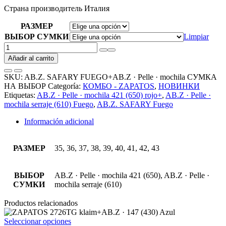
Страна производитель Италия
РАЗМЕР
ВЫБОР СУМКИ
Limpiar
AB.Z.
SAFARY
Añadir al carrito
FUEGO+AB.Z
·
SKU:
AB.Z. SAFARY FUEGO+AB.Z · Pelle · mochila СУМКА
Pelle
НА ВЫБОР
Categoría:
КОМБО - ZAPATOS
,
НОВИНКИ
·
Etiquetas:
AB.Z · Pelle · mochila 421 (650) rojo+
,
AB.Z · Pelle ·
mochila
mochila serraje (610) Fuego
,
AB.Z. SAFARY Fuego
СУМКА
НА
Información adicional
ВЫБОР
АКЦИЯ
cantidad
РАЗМЕР
35, 36, 37, 38, 39, 40, 41, 42, 43
ВЫБОР
AB.Z · Pelle · mochila 421 (650), AB.Z · Pelle ·
СУМКИ
mochila serraje (610)
Productos relacionados
Este
Seleccionar opciones