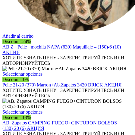
Añadir al carrito
Discount -24%
AB.Z · Pelle · mochila NAPA (630) Maquillaje – (150)-6 (10)
АКЦИЯ
ХОТИТЕ УЗНАТЬ ЦЕНУ - ЗАРЕГИСТРИРУЙТЕСЬ ИЛИ
АВТОРИЗИРУЙТЕСЬ
Este
Seleccionar opciones
producto
Discount -1%
tiene
Pelle 21-20 (370) Marron+Ab.Zapatos 3420 BRICK АКЦИЯ
múltiples
ХОТИТЕ УЗНАТЬ ЦЕНУ - ЗАРЕГИСТРИРУЙТЕСЬ ИЛИ
variantes.
АВТОРИЗИРУЙТЕСЬ
Las
opciones
se
Este
Seleccionar opciones
pueden
producto
Discount -13%
elegir
tiene
АВ. Zapatos CAMPING FUEGO+CINTURON BOLSOS
en
múltiples
(130)-20 (6) АКЦИЯ
la
variantes.
ХОТИТЕ УЗНАТЬ ЦЕНУ - ЗАРЕГИСТРИРУЙТЕСЬ ИЛИ