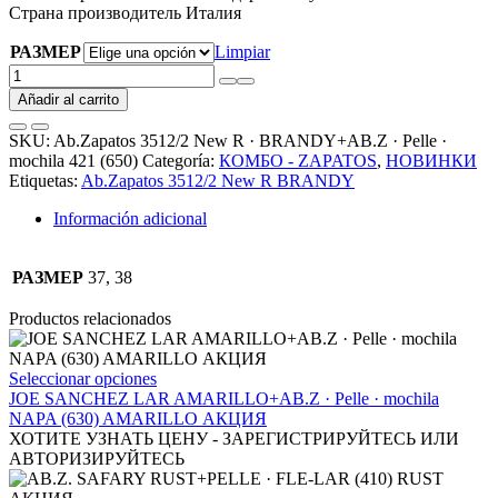
Страна производитель Италия
РАЗМЕР
Limpiar
Ab.Zapatos
3512/2
Añadir al carrito
New
R
SKU:
Ab.Zapatos 3512/2 New R · BRANDY+AB.Z · Pelle ·
·
mochila 421 (650)
Categoría:
КОМБО - ZAPATOS
,
НОВИНКИ
BRANDY+AB.Z
Etiquetas:
Ab.Zapatos 3512/2 New R BRANDY
·
Pelle
Información adicional
·
mochila
421
РАЗМЕР
37, 38
(650)
АКЦИЯ
Productos relacionados
cantidad
Este
Seleccionar opciones
producto
JOE SANCHEZ LAR AMARILLO+AB.Z · Pelle · mochila
tiene
NAPA (630) AMARILLO АКЦИЯ
múltiples
ХОТИТЕ УЗНАТЬ ЦЕНУ - ЗАРЕГИСТРИРУЙТЕСЬ ИЛИ
variantes.
АВТОРИЗИРУЙТЕСЬ
Las
opciones