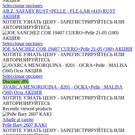
se
Este
Seleccionar opciones
pueden
producto
AB.Z. SAFARY RUST+PELLE · FLE-LAR (410) RUST
elegir
tiene
АКЦИЯ
en
múltiples
ХОТИТЕ УЗНАТЬ ЦЕНУ - ЗАРЕГИСТРИРУЙТЕСЬ ИЛИ
la
variantes.
АВТОРИЗИРУЙТЕСЬ
página
Las
de
opciones
producto
se
Este
Seleccionar opciones
pueden
producto
JOE SANCHEZ COR 19407 CUERO+Pelle 21-05 (180) АКЦИЯ
elegir
tiene
ХОТИТЕ УЗНАТЬ ЦЕНУ - ЗАРЕГИСТРИРУЙТЕСЬ ИЛИ
en
múltiples
АВТОРИЗИРУЙТЕСЬ
la
variantes.
página
Las
de
opciones
Este
Seleccionar opciones
producto
se
producto
Discount -8%
pueden
tiene
AVARCA MENORQUINA · 8201 · OCRA+Pelle · MALISA
elegir
múltiples
(560) Ocra АКЦИЯ
en
variantes.
ХОТИТЕ УЗНАТЬ ЦЕНУ - ЗАРЕГИСТРИРУЙТЕСЬ ИЛИ
la
Las
АВТОРИЗИРУЙТЕСЬ
página
opciones
Recently viewed products
de
se
producto
pueden
Añadir al carrito
elegir
Pelle Bary 2607 KAKI
en
ХОТИТЕ УЗНАТЬ ЦЕНУ - ЗАРЕГИСТРИРУЙТЕСЬ ИЛИ