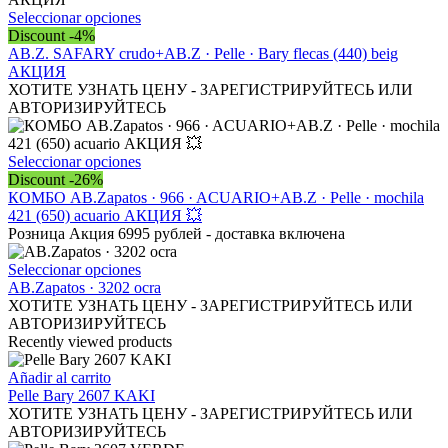
opciones
Este
Seleccionar opciones
se
producto
Discount -4%
pueden
tiene
AB.Z. SAFARY crudo+AB.Z · Pelle · Bary flecas (440) beig
elegir
múltiples
АКЦИЯ
en
variantes.
ХОТИТЕ УЗНАТЬ ЦЕНУ - ЗАРЕГИСТРИРУЙТЕСЬ ИЛИ
la
Las
АВТОРИЗИРУЙТЕСЬ
página
opciones
de
se
producto
pueden
Este
Seleccionar opciones
elegir
producto
Discount -26%
en
tiene
КОМБО AB.Zapatos · 966 · ACUARIO+AB.Z · Pelle · mochila
la
múltiples
421 (650) acuario АКЦИЯ 💥
página
variantes.
Розница Акция 6995 рублей - доставка включена
de
Las
producto
opciones
Este
Seleccionar opciones
se
producto
AB.Zapatos · 3202 ocra
pueden
tiene
ХОТИТЕ УЗНАТЬ ЦЕНУ - ЗАРЕГИСТРИРУЙТЕСЬ ИЛИ
elegir
múltiples
АВТОРИЗИРУЙТЕСЬ
en
variantes.
Recently viewed products
la
Las
página
opciones
Añadir al carrito
de
se
Pelle Bary 2607 KAKI
producto
pueden
ХОТИТЕ УЗНАТЬ ЦЕНУ - ЗАРЕГИСТРИРУЙТЕСЬ ИЛИ
elegir
АВТОРИЗИРУЙТЕСЬ