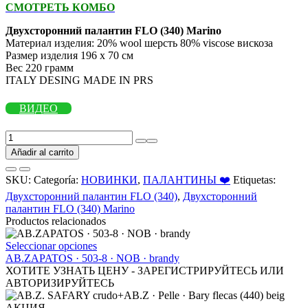
СМОТРЕТЬ КОМБО
Двухсторонний палантин FLO (340) Marino
Материал изделия: 20% wool шерсть 80% viscose вискоза
Размер изделия 196 х 70 см
Вес 220 грамм
ITALY DESING MADE IN PRS
ВИДЕО
Двухсторонний
палантин
Añadir al carrito
FLO
(340)
SKU:
Categoría:
НОВИНКИ
,
ПАЛАНТИНЫ ❤️
Etiquetas:
Marino
Двухсторонний палантин FLO (340)
,
Двухсторонний
АКЦИЯ
палантин FLO (340) Marino
cantidad
Productos relacionados
Este
Seleccionar opciones
producto
AB.ZAPATOS · 503-8 · NOB · brandy
tiene
ХОТИТЕ УЗНАТЬ ЦЕНУ - ЗАРЕГИСТРИРУЙТЕСЬ ИЛИ
múltiples
АВТОРИЗИРУЙТЕСЬ
variantes.
Las