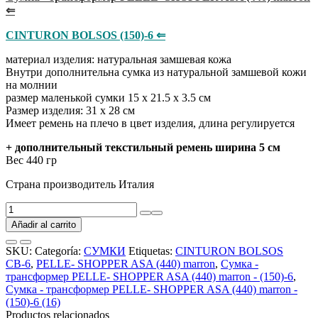
⇐
CINTURON BOLSOS (150)-6 ⇐
материал изделия: натуральная замшевая кожа
Внутри дополнительна сумка из натуральной замшевой кожи
на молнии
размер маленькой сумки 15 х 21.5 х 3.5 см
Размер изделия: 31 х 28 см
Имеет ремень на плечо в цвет изделия, длина регулируется
+ дополнительный текстильный ремень ширина 5 см
Вес 440 гр
Страна производитель Италия
Сумка
-
Añadir al carrito
трансформер
PELLE-
SKU:
Categoría:
СУМКИ
Etiquetas:
CINTURON BOLSOS
SHOPPER
СВ-6
,
PELLE- SHOPPER ASA (440) marron
,
Сумка -
ASA
трансформер PELLE- SHOPPER ASA (440) marron - (150)-6
,
(440)
Сумка - трансформер PELLE- SHOPPER ASA (440) marron -
marron
(150)-6 (16)
-
Productos relacionados