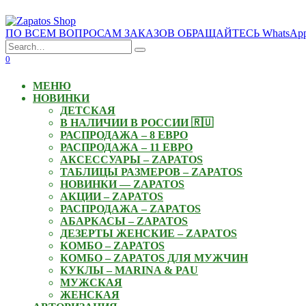
Skip
to
ПО ВСЕМ ВОПРОСАМ ЗАКАЗОВ ОБРАЩАЙТЕСЬ WhatsApp: +3
content
Search
for:
0
МЕНЮ
НОВИНКИ
ДЕТСКАЯ
В НАЛИЧИИ В РОССИИ 🇷🇺
РАСПРОДАЖА – 8 ЕВРО
РАСПРОДАЖА – 11 ЕВРО
АКСЕССУАРЫ – ZAPATOS
ТАБЛИЦЫ РАЗМЕРОВ – ZAPATOS
НОВИНКИ — ZAPATOS
АКЦИИ – ZAPATOS
РАСПРОДАЖА – ZAPATOS
АБАРКАСЫ – ZAPATOS
ДЕЗЕРТЫ ЖЕНСКИЕ – ZAPATOS
КОМБО – ZAPATOS
КОМБО – ZAPATOS ДЛЯ МУЖЧИН
КУКЛЫ – MARINA & PAU
МУЖСКАЯ
ЖЕНСКАЯ