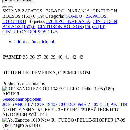
Añadir al carrito
320-
8
SKU:
AB.ZAPATOS · 320-8 PC · NARANJA+CINTURON
PC
BOLSOS (150)-6 (19)
Categoría:
КОМБО - ZAPATOS
,
·
НОВИНКИ
Etiquetas:
320-8 PC · NARANJA
,
CINTURON
NARANJA+CINTURON
BOLSOS (150)-6
,
CINTURON BOLSOS (150)-6 (19)
,
BOLSOS
CINTURON BOLSOS СВ-6
(150)-6
(19)
Información adicional
cantidad
РАЗМЕР
35, 36, 37, 38, 39, 40, 41, 42, 43
ОПЦИИ
БЕЗ РЕМЕШКА, С РЕМЕШКОМ
Productos relacionados
Este
Seleccionar opciones
producto
JOE SANCHEZ COR 19407 CUERO+Pelle 21-05 (180) АКЦИЯ
tiene
ХОТИТЕ УЗНАТЬ ЦЕНУ - ЗАРЕГИСТРИРУЙТЕСЬ ИЛИ
múltiples
АВТОРИЗИРУЙТЕСЬ
variantes.
Las