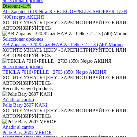
opciones
Este
Seleccionar opciones
se
producto
Discount -11%
pueden
tiene
Ab. Zapatos 1619 New R · FUEGO+PELLE-SHOPPER 17-09
elegir
múltiples
(490) negro АКЦИЯ
en
variantes.
ХОТИТЕ УЗНАТЬ ЦЕНУ - ЗАРЕГИСТРИРУЙТЕСЬ ИЛИ
la
Las
АВТОРИЗИРУЙТЕСЬ
página
opciones
de
se
Este
Seleccionar opciones
producto
pueden
producto
AB.Zapatos · 320-95 azul+AB.Z · Pelle · 21-13 (740) Marino
elegir
tiene
ХОТИТЕ УЗНАТЬ ЦЕНУ - ЗАРЕГИСТРИРУЙТЕСЬ ИЛИ
en
múltiples
АВТОРИЗИРУЙТЕСЬ
la
variantes.
página
Las
Este
Seleccionar opciones
de
opciones
producto
TEKILA 7016+PELLE · 2703 (350) Negro АКЦИЯ
producto
se
tiene
ХОТИТЕ УЗНАТЬ ЦЕНУ - ЗАРЕГИСТРИРУЙТЕСЬ ИЛИ
pueden
múltiples
АВТОРИЗИРУЙТЕСЬ
elegir
variantes.
Recently viewed products
en
Las
la
opciones
Añadir al carrito
página
se
Pelle Bary 2607 KAKI
de
pueden
ХОТИТЕ УЗНАТЬ ЦЕНУ - ЗАРЕГИСТРИРУЙТЕСЬ ИЛИ
producto
elegir
АВТОРИЗИРУЙТЕСЬ
en
la
Añadir al carrito
página
Pelle Bary 2607 VERDE