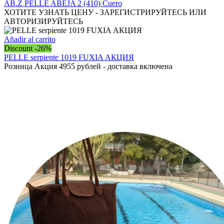
se
AB.Z PELLE ABEJA 2 (410) Cuero
pueden
ХОТИТЕ УЗНАТЬ ЦЕНУ - ЗАРЕГИСТРИРУЙТЕСЬ ИЛИ
elegir
АВТОРИЗИРУЙТЕСЬ
en
la
Añadir al carrito
página
Discount -26%
de
PELLE serpiente 1019 FUXIA АКЦИЯ
producto
Розница Акция 4955 рублей - доставка включена