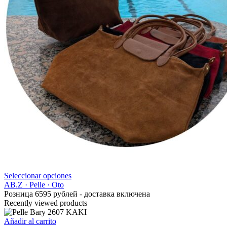
Este
Seleccionar opciones
producto
AB.Z · Pelle · Oto
tiene
Розница 6595 рублей - доставка включена
múltiples
Recently viewed products
variantes.
Las
Añadir al carrito