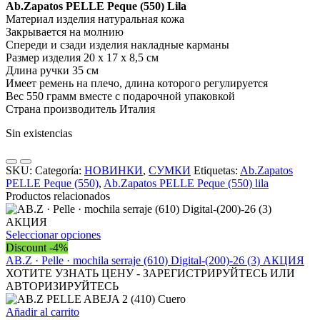
Ab.Zapatos PELLE Peque (550) Lila
Материал изделия натуральная кожа
Закрывается на молнию
Спереди и сзади изделия накладные карманы
Размер изделия 20 х 17 х 8,5 см
Длина ручки 35 см
Имеет ремень на плечо, длина которого регулируется
Вес 550 грамм вместе с подарочной упаковкой
Страна производитель Италия
Sin existencias
SKU:
Categoría:
НОВИНКИ
,
СУМКИ
Etiquetas:
Ab.Zapatos
PELLE Peque (550)
,
Ab.Zapatos PELLE Peque (550) lila
Productos relacionados
Este
Seleccionar opciones
producto
Discount -4%
tiene
AB.Z · Pelle · mochila serraje (610) Digital-(200)-26 (3) АКЦИЯ
múltiples
ХОТИТЕ УЗНАТЬ ЦЕНУ - ЗАРЕГИСТРИРУЙТЕСЬ ИЛИ
variantes.
АВТОРИЗИРУЙТЕСЬ
Las
opciones
Añadir al carrito