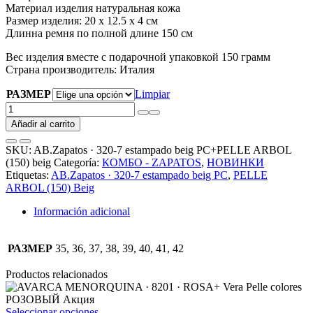
Материал изделия натуральная кожа
Размер изделия: 20 х 12.5 х 4 см
Длинна ремня по полной длине 150 см
Вес изделия вместе с подарочной упаковкой 150 грамм
Страна производитель: Италия
РАЗМЕР
Limpiar
AB.Zapatos
·
Añadir al carrito
320-
7
SKU:
AB.Zapatos · 320-7 estampado beig PC+PELLE ARBOL
estampado
(150) beig
Categoría:
КОМБО - ZAPATOS
,
НОВИНКИ
beig
Etiquetas:
AB.Zapatos · 320-7 estampado beig PC
,
PELLE
PC+PELLE
ARBOL (150) Beig
ARBOL
(150)
Información adicional
beig
АКЦИЯ
cantidad
РАЗМЕР
35, 36, 37, 38, 39, 40, 41, 42
Productos relacionados
Este
Seleccionar opciones