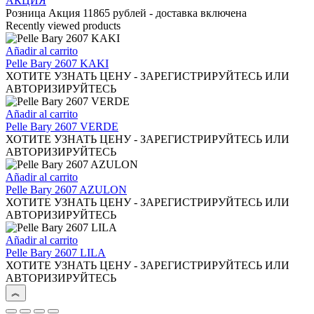
АКЦИЯ
la
variantes.
Розница Акция 11865 рублей - доставка включена
página
Las
Recently viewed products
de
opciones
producto
se
Añadir al carrito
pueden
Pelle Bary 2607 KAKI
elegir
ХОТИТЕ УЗНАТЬ ЦЕНУ - ЗАРЕГИСТРИРУЙТЕСЬ ИЛИ
en
АВТОРИЗИРУЙТЕСЬ
la
página
Añadir al carrito
de
Pelle Bary 2607 VERDE
producto
ХОТИТЕ УЗНАТЬ ЦЕНУ - ЗАРЕГИСТРИРУЙТЕСЬ ИЛИ
АВТОРИЗИРУЙТЕСЬ
Añadir al carrito
Pelle Bary 2607 AZULON
ХОТИТЕ УЗНАТЬ ЦЕНУ - ЗАРЕГИСТРИРУЙТЕСЬ ИЛИ
АВТОРИЗИРУЙТЕСЬ
Añadir al carrito
Pelle Bary 2607 LILA
ХОТИТЕ УЗНАТЬ ЦЕНУ - ЗАРЕГИСТРИРУЙТЕСЬ ИЛИ
АВТОРИЗИРУЙТЕСЬ