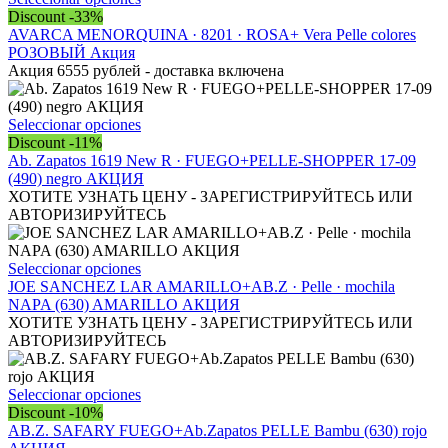
producto
Discount -33%
tiene
AVARCA MENORQUINA · 8201 · ROSA+ Vera Рelle colores
múltiples
РОЗОВЫЙ Акция
variantes.
Акция 6555 рублей - доставка включена
Las
opciones
se
Este
Seleccionar opciones
pueden
producto
Discount -11%
elegir
tiene
Ab. Zapatos 1619 New R · FUEGO+PELLE-SHOPPER 17-09
en
múltiples
(490) negro АКЦИЯ
la
variantes.
ХОТИТЕ УЗНАТЬ ЦЕНУ - ЗАРЕГИСТРИРУЙТЕСЬ ИЛИ
página
Las
АВТОРИЗИРУЙТЕСЬ
de
opciones
producto
se
pueden
Este
Seleccionar opciones
elegir
producto
JOE SANCHEZ LAR AMARILLO+AB.Z · Pelle · mochila
en
tiene
NAPA (630) AMARILLO АКЦИЯ
la
múltiples
ХОТИТЕ УЗНАТЬ ЦЕНУ - ЗАРЕГИСТРИРУЙТЕСЬ ИЛИ
página
variantes.
АВТОРИЗИРУЙТЕСЬ
de
Las
producto
opciones
se
Este
Seleccionar opciones
pueden
producto
Discount -10%
elegir
tiene
AB.Z. SAFARY FUEGO+Ab.Zapatos PELLE Bambu (630) rojo
en
múltiples