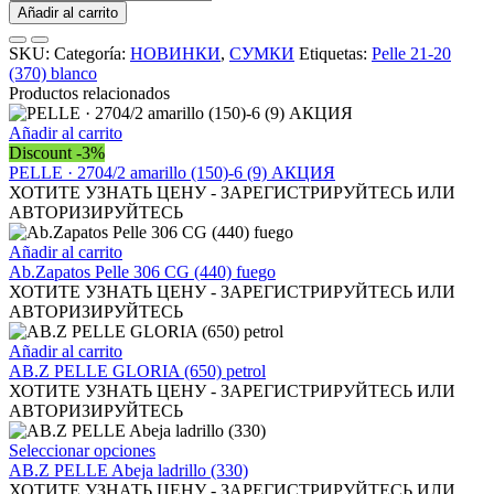
21-
Añadir al carrito
20
(370)
SKU:
Categoría:
НОВИНКИ
,
СУМКИ
Etiquetas:
Pelle 21-20
blanco
(370) blanco
-
Productos relacionados
CINTURON
BOLSOS
Añadir al carrito
(150)-6
Discount -3%
(2)
PELLE · 2704/2 amarillo (150)-6 (9) АКЦИЯ
АКЦИЯ
ХОТИТЕ УЗНАТЬ ЦЕНУ - ЗАРЕГИСТРИРУЙТЕСЬ ИЛИ
cantidad
АВТОРИЗИРУЙТЕСЬ
Añadir al carrito
Ab.Zapatos Pelle 306 CG (440) fuego
ХОТИТЕ УЗНАТЬ ЦЕНУ - ЗАРЕГИСТРИРУЙТЕСЬ ИЛИ
АВТОРИЗИРУЙТЕСЬ
Añadir al carrito
AB.Z PELLE GLORIA (650) petrol
ХОТИТЕ УЗНАТЬ ЦЕНУ - ЗАРЕГИСТРИРУЙТЕСЬ ИЛИ
АВТОРИЗИРУЙТЕСЬ
Este
Seleccionar opciones
producto
AB.Z PELLE Abeja ladrillo (330)
tiene
ХОТИТЕ УЗНАТЬ ЦЕНУ - ЗАРЕГИСТРИРУЙТЕСЬ ИЛИ