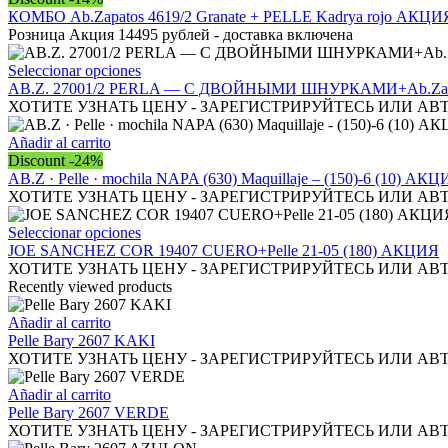
tiene
КОМБО Ab.Zapatos 4619/2 Granate + PELLE Kadrya rojo АКЦИ
múltiples
Розница Акция 14495 рублей - доставка включена
variantes.
Las
Este
Seleccionar opciones
opciones
producto
AB.Z. 27001/2 PERLA — С ДВОЙНЫМИ ШНУРКАМИ+Ab.Zapatos P
se
tiene
ХОТИТЕ УЗНАТЬ ЦЕНУ - ЗАРЕГИСТРИРУЙТЕСЬ ИЛИ АВ
pueden
múltiples
elegir
variantes.
Añadir al carrito
en
Las
Discount -24%
la
opciones
AB.Z · Pelle · mochila NAPA (630) Maquillaje – (150)-6 (10) АК
página
se
ХОТИТЕ УЗНАТЬ ЦЕНУ - ЗАРЕГИСТРИРУЙТЕСЬ ИЛИ АВ
de
pueden
producto
elegir
Este
Seleccionar opciones
en
producto
JOE SANCHEZ COR 19407 CUERO+Pelle 21-05 (180) АКЦИЯ
la
tiene
ХОТИТЕ УЗНАТЬ ЦЕНУ - ЗАРЕГИСТРИРУЙТЕСЬ ИЛИ АВ
página
múltiples
Recently viewed products
de
variantes.
producto
Las
Añadir al carrito
opciones
Pelle Bary 2607 KAKI
se
ХОТИТЕ УЗНАТЬ ЦЕНУ - ЗАРЕГИСТРИРУЙТЕСЬ ИЛИ АВ
pueden
elegir
Añadir al carrito
en
Pelle Bary 2607 VERDE
la
ХОТИТЕ УЗНАТЬ ЦЕНУ - ЗАРЕГИСТРИРУЙТЕСЬ ИЛИ АВ
página