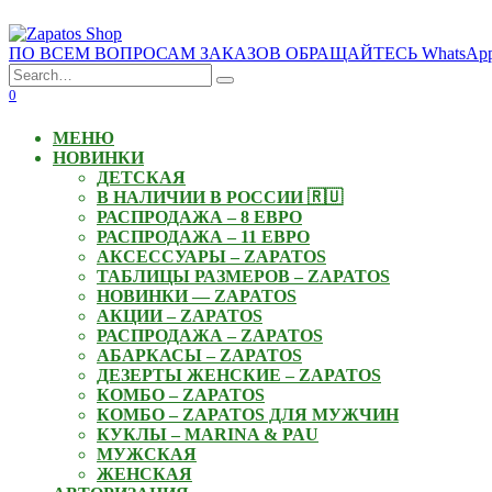
Skip
to
ПО ВСЕМ ВОПРОСАМ ЗАКАЗОВ ОБРАЩАЙТЕСЬ WhatsApp: +3
content
Search
for:
0
МЕНЮ
НОВИНКИ
ДЕТСКАЯ
В НАЛИЧИИ В РОССИИ 🇷🇺
РАСПРОДАЖА – 8 ЕВРО
РАСПРОДАЖА – 11 ЕВРО
АКСЕССУАРЫ – ZAPATOS
ТАБЛИЦЫ РАЗМЕРОВ – ZAPATOS
НОВИНКИ — ZAPATOS
АКЦИИ – ZAPATOS
РАСПРОДАЖА – ZAPATOS
АБАРКАСЫ – ZAPATOS
ДЕЗЕРТЫ ЖЕНСКИЕ – ZAPATOS
КОМБО – ZAPATOS
КОМБО – ZAPATOS ДЛЯ МУЖЧИН
КУКЛЫ – MARINA & PAU
МУЖСКАЯ
ЖЕНСКАЯ