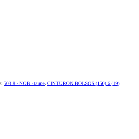
s:
503-8 · NOB · taupe
,
CINTURON BOLSOS (150)-6 (19)