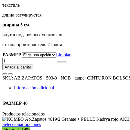
​​​​​текстиль
длина регулируется
ширина 5 см
идут в подарочных упаковках
страна производитель Италия
РАЗМЕР
Limpiar
AB.ZAPATOS
·
Añadir al carrito
503-
8
SKU:
AB.ZAPATOS · 503-8 · NOB · taupe+CINTURON BOLSOS (
·
NOB
Información adicional
·
taupe+CINTURON
BOLSOS
РАЗМЕР
40
(150)-6
(19)
Productos relacionados
АКЦИЯ
cantidad
Este
Seleccionar opciones
producto
Discount -14%