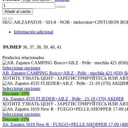
AB.ZAPATOS
·
Añadir al carrito
503-
8
SKU:
AB.ZAPATOS · 503-8 · NOB · melocoton+CINTURON BOLS
·
NOB
Información adicional
·
melocoton+CINTURON
BOLSOS
РАЗМЕР
36, 37, 38, 39, 40, 41
(130)-7
(2)
Productos relacionados
АКЦИЯ
cantidad
Este
Seleccionar opciones
producto
АВ. Zapatos CAMPING Bosco+AB.Z · Pelle · mochila 421 (650) B
tiene
ХОТИТЕ УЗНАТЬ ЦЕНУ - ЗАРЕГИСТРИРУЙТЕСЬ ИЛИ АВ
múltiples
variantes.
Este
Seleccionar opciones
Las
producto
Discount -10%
opciones
tiene
Ab. Zapatos 4535 FLIEDER+AB.Z · Pelle · 21-19 (370) АКЦИЯ
se
múltiples
ХОТИТЕ УЗНАТЬ ЦЕНУ - ЗАРЕГИСТРИРУЙТЕСЬ ИЛИ АВ
pueden
variantes.
elegir
Las
Este
Seleccionar opciones
en
opciones
producto
Discount -11%
la
se
tiene
Ab. Zapatos 1619 New R · FUEGO+PELLE-SHOPPER 17-09 (49