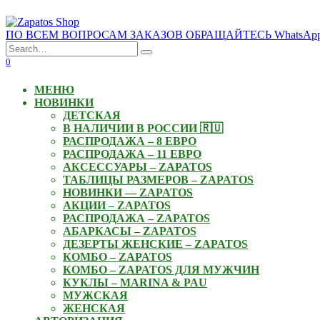
Skip
to
ПО ВСЕМ ВОПРОСАМ ЗАКАЗОВ ОБРАЩАЙТЕСЬ WhatsApp: +3
content
Search
for:
0
МЕНЮ
НОВИНКИ
ДЕТСКАЯ
В НАЛИЧИИ В РОССИИ 🇷🇺
РАСПРОДАЖА – 8 ЕВРО
РАСПРОДАЖА – 11 ЕВРО
АКСЕССУАРЫ – ZAPATOS
ТАБЛИЦЫ РАЗМЕРОВ – ZAPATOS
НОВИНКИ — ZAPATOS
АКЦИИ – ZAPATOS
РАСПРОДАЖА – ZAPATOS
АБАРКАСЫ – ZAPATOS
ДЕЗЕРТЫ ЖЕНСКИЕ – ZAPATOS
КОМБО – ZAPATOS
КОМБО – ZAPATOS ДЛЯ МУЖЧИН
КУКЛЫ – MARINA & PAU
МУЖСКАЯ
ЖЕНСКАЯ