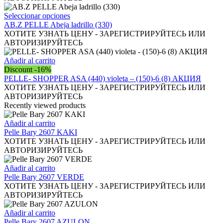
Este
Seleccionar opciones
producto
AB.Z PELLE Abeja ladrillo (330)
tiene
ХОТИТЕ УЗНАТЬ ЦЕНУ - ЗАРЕГИСТРИРУЙТЕСЬ ИЛИ
múltiples
АВТОРИЗИРУЙТЕСЬ
variantes.
Las
Añadir al carrito
opciones
Discount -16%
se
PELLE- SHOPPER ASA (440) violeta – (150)-6 (8) АКЦИЯ
pueden
ХОТИТЕ УЗНАТЬ ЦЕНУ - ЗАРЕГИСТРИРУЙТЕСЬ ИЛИ
elegir
АВТОРИЗИРУЙТЕСЬ
en
Recently viewed products
la
página
Añadir al carrito
de
Pelle Bary 2607 KAKI
producto
ХОТИТЕ УЗНАТЬ ЦЕНУ - ЗАРЕГИСТРИРУЙТЕСЬ ИЛИ
АВТОРИЗИРУЙТЕСЬ
Añadir al carrito
Pelle Bary 2607 VERDE
ХОТИТЕ УЗНАТЬ ЦЕНУ - ЗАРЕГИСТРИРУЙТЕСЬ ИЛИ
АВТОРИЗИРУЙТЕСЬ
Añadir al carrito
Pelle Bary 2607 AZULON