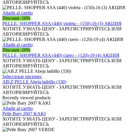
АВТОРИЗИРУЙТЕСЬ
Añadir al carrito
Discount -16%
PELLE- SHOPPER ASA (440) violeta – (150)-16 (3) АКЦИЯ
ХОТИТЕ УЗНАТЬ ЦЕНУ - ЗАРЕГИСТРИРУЙТЕСЬ ИЛИ
АВТОРИЗИРУЙТЕСЬ
Añadir al carrito
Discount -16%
PELLE- SHOPPER ASA (440) cuero – (120)-19 (4) АКЦИЯ
ХОТИТЕ УЗНАТЬ ЦЕНУ - ЗАРЕГИСТРИРУЙТЕСЬ ИЛИ
АВТОРИЗИРУЙТЕСЬ
Este
Seleccionar opciones
producto
AB.Z PELLE Abeja ladrillo (330)
tiene
ХОТИТЕ УЗНАТЬ ЦЕНУ - ЗАРЕГИСТРИРУЙТЕСЬ ИЛИ
múltiples
АВТОРИЗИРУЙТЕСЬ
variantes.
Recently viewed products
Las
opciones
Añadir al carrito
se
Pelle Bary 2607 KAKI
pueden
ХОТИТЕ УЗНАТЬ ЦЕНУ - ЗАРЕГИСТРИРУЙТЕСЬ ИЛИ
elegir
АВТОРИЗИРУЙТЕСЬ
en