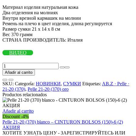
Материал изделия натуральная кожа
Два отделения на молниях
Внутри врезной кармашек на молнии
Ремень на плечо в цвет изделия, длина регулируется
Размер сумки 21 х 14 х 8 см
Вес 370 грамм
СТРАНА ПРОИЗВОДИТЕЛЬ: Италия
ВИДЕО
Pelle
21-
Añadir al carrito
20
(370)
SKU:
Categoría:
НОВИНКИ
,
СУМКИ
Etiquetas:
AB.Z · Pelle ·
oro
21-20 (370)
,
Pelle 21-20 (370) oro
cantidad
Productos relacionados
Añadir al carrito
Discount -4%
Pelle 21-20 (370) blanco – CINTURON BOLSOS (150)-6 (2)
АКЦИЯ
ХОТИТЕ УЗНАТЬ ЦЕНУ - ЗАРЕГИСТРИРУЙТЕСЬ ИЛИ