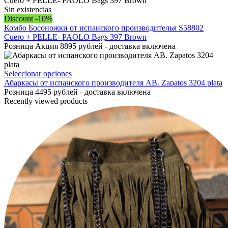
en
Las
Sin existencias
la
opciones
Discount -10%
página
se
Комбо Босоножки от испанского производителья S58802
de
pueden
Cuero + PELLE- PAOLO Bags 397 Brown
producto
elegir
Розница Акция 8895 рублей - доставка включена
en
la
página
Este
Seleccionar opciones
de
producto
Абаркасы от испанского производителя AB. Zapatos 3204 plata
producto
tiene
Розница 4495 рублей - доставка включена
múltiples
Recently viewed products
variantes.
Las
opciones
se
pueden
elegir
en
la
página
de
producto