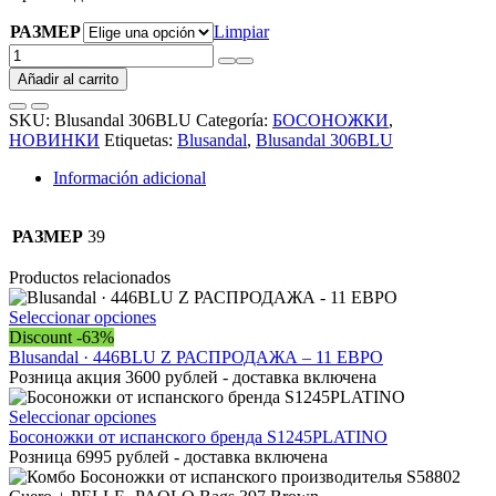
РАЗМЕР
Limpiar
Blusandal
306BLU АКЦИЯ
Añadir al carrito
cantidad
SKU:
Blusandal 306BLU
Categoría:
БОСОНОЖКИ
,
НОВИНКИ
Etiquetas:
Blusandal
,
Blusandal 306BLU
Información adicional
РАЗМЕР
39
Productos relacionados
Este
Seleccionar opciones
producto
Discount -63%
tiene
Blusandal · 446BLU Z РАСПРОДАЖА – 11 ЕВРО
múltiples
Розница акция 3600 рублей - доставка включена
variantes.
Las
Este
Seleccionar opciones
opciones
producto
Босоножки от испанского бренда S1245PLATINO
se
tiene
Розница 6995 рублей - доставка включена
pueden
múltiples
elegir
variantes.