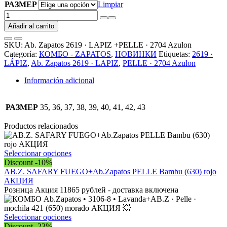
РАЗМЕР
Limpiar
Ab.
Zapatos
Añadir al carrito
2619
·
SKU:
Ab. Zapatos 2619 · LAPIZ +PELLE · 2704 Azulon
LAPIZ
Categoría:
КОМБО - ZAPATOS
,
НОВИНКИ
Etiquetas:
2619 ·
+PELLE
LÁPIZ
,
Ab. Zapatos 2619 · LAPIZ
,
PELLE · 2704 Azulon
·
2704
Información adicional
Azulon
АКЦИЯ
cantidad
РАЗМЕР
35, 36, 37, 38, 39, 40, 41, 42, 43
Productos relacionados
Este
Seleccionar opciones
producto
Discount -10%
tiene
AB.Z. SAFARY FUEGO+Ab.Zapatos PELLE Bambu (630) rojo
múltiples
АКЦИЯ
variantes.
Розница Акция 11865 рублей - доставка включена
Las
opciones
se
Este
Seleccionar opciones
pueden
producto
Discount -23%