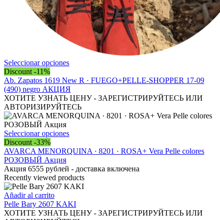
Este
Seleccionar opciones
producto
Discount -11%
tiene
Ab. Zapatos 1619 New R · FUEGO+PELLE-SHOPPER 17-09
múltiples
(490) negro АКЦИЯ
variantes.
ХОТИТЕ УЗНАТЬ ЦЕНУ - ЗАРЕГИСТРИРУЙТЕСЬ ИЛИ
Las
АВТОРИЗИРУЙТЕСЬ
opciones
se
pueden
Este
Seleccionar opciones
elegir
producto
Discount -33%
en
tiene
AVARCA MENORQUINA · 8201 · ROSA+ Vera Рelle colores
la
múltiples
РОЗОВЫЙ Акция
página
variantes.
Акция 6555 рублей - доставка включена
de
Las
Recently viewed products
producto
opciones
se
Añadir al carrito
pueden
Pelle Bary 2607 KAKI
elegir
ХОТИТЕ УЗНАТЬ ЦЕНУ - ЗАРЕГИСТРИРУЙТЕСЬ ИЛИ