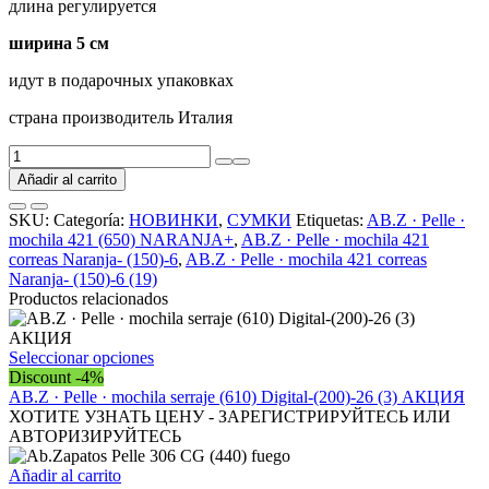
длина регулируется
ширина 5 см
идут в подарочных упаковках
страна производитель Италия
AB.Z
·
Añadir al carrito
Pelle
·
SKU:
Categoría:
НОВИНКИ
,
СУМКИ
Etiquetas:
AB.Z · Pelle ·
mochila
mochila 421 (650) NARANJA+
,
AB.Z · Pelle · mochila 421
421
correas Naranja- (150)-6
,
AB.Z · Pelle · mochila 421 correas
correas
Naranja- (150)-6 (19)
Naranja-
Productos relacionados
(150)-6
(19)
cantidad
Este
Seleccionar opciones
producto
Discount -4%
tiene
AB.Z · Pelle · mochila serraje (610) Digital-(200)-26 (3) АКЦИЯ
múltiples
ХОТИТЕ УЗНАТЬ ЦЕНУ - ЗАРЕГИСТРИРУЙТЕСЬ ИЛИ
variantes.
АВТОРИЗИРУЙТЕСЬ
Las
opciones
Añadir al carrito