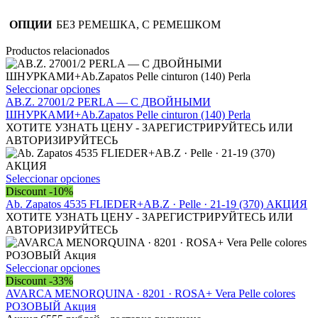
ОПЦИИ
БЕЗ РЕМЕШКА, С РЕМЕШКОМ
Productos relacionados
Este
Seleccionar opciones
producto
AB.Z. 27001/2 PERLA — С ДВОЙНЫМИ
tiene
ШНУРКАМИ+Ab.Zapatos Pelle cinturon (140) Perla
múltiples
ХОТИТЕ УЗНАТЬ ЦЕНУ - ЗАРЕГИСТРИРУЙТЕСЬ ИЛИ
variantes.
АВТОРИЗИРУЙТЕСЬ
Las
opciones
se
Este
Seleccionar opciones
pueden
producto
Discount -10%
elegir
tiene
Ab. Zapatos 4535 FLIEDER+AB.Z · Pelle · 21-19 (370) АКЦИЯ
en
múltiples
ХОТИТЕ УЗНАТЬ ЦЕНУ - ЗАРЕГИСТРИРУЙТЕСЬ ИЛИ
la
variantes.
АВТОРИЗИРУЙТЕСЬ
página
Las
de
opciones
producto
se
Este
Seleccionar opciones
pueden
producto
Discount -33%
elegir
tiene
AVARCA MENORQUINA · 8201 · ROSA+ Vera Рelle colores
en
múltiples
РОЗОВЫЙ Акция