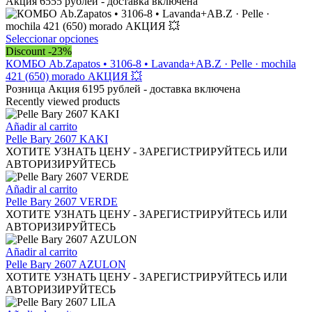
la
variantes.
Акция 6555 рублей - доставка включена
página
Las
de
opciones
producto
se
Este
Seleccionar opciones
pueden
producto
Discount -23%
elegir
tiene
КОМБО Ab.Zapatos • 3106-8 • Lavanda+AB.Z · Pelle · mochila
en
múltiples
421 (650) morado АКЦИЯ 💥
la
variantes.
Розница Акция 6195 рублей - доставка включена
página
Las
Recently viewed products
de
opciones
producto
se
Añadir al carrito
pueden
Pelle Bary 2607 KAKI
elegir
ХОТИТЕ УЗНАТЬ ЦЕНУ - ЗАРЕГИСТРИРУЙТЕСЬ ИЛИ
en
АВТОРИЗИРУЙТЕСЬ
la
página
Añadir al carrito
de
Pelle Bary 2607 VERDE
producto
ХОТИТЕ УЗНАТЬ ЦЕНУ - ЗАРЕГИСТРИРУЙТЕСЬ ИЛИ
АВТОРИЗИРУЙТЕСЬ
Añadir al carrito
Pelle Bary 2607 AZULON
ХОТИТЕ УЗНАТЬ ЦЕНУ - ЗАРЕГИСТРИРУЙТЕСЬ ИЛИ
АВТОРИЗИРУЙТЕСЬ