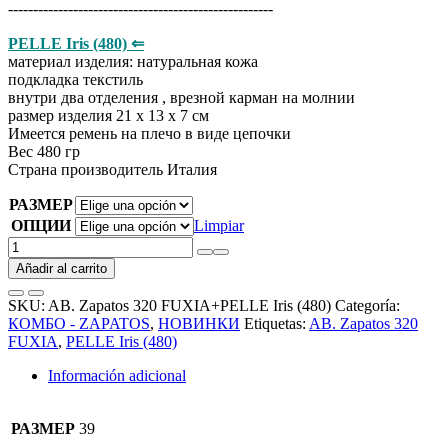
-----------------------------------------------------
PELLE Iris (480) ⇐
материал изделия: натуральная кожа
подкладка текстиль
внутри два отделения , врезной карман на молнии
размер изделия 21 х 13 х 7 см
Имеется ремень на плечо в виде цепочки
Вес 480 гр
Страна производитель Италия
РАЗМЕР
ОПЦИИ
Limpiar
AB.
Zapatos
Añadir al carrito
320
FUXIA+PELLE
SKU:
AB. Zapatos 320 FUXIA+PELLE Iris (480)
Categoría:
Iris
КОМБО - ZAPATOS
,
НОВИНКИ
Etiquetas:
AB. Zapatos 320
(480)
FUXIA
,
PELLE Iris (480)
АКЦИЯ
cantidad
Información adicional
РАЗМЕР
39