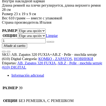
Внутри накладной карман
Длина ремней на плечи регулируется, длина верхнего ремня
28 см
Размер 23 х 19 х 9 см
Вес 610 грамм — вместе с упаковкой
Страна производитель Италия
РАЗМЕР
ОПЦИИ
Limpiar
AB.
Zapatos
Añadir al carrito
320
FUXIA+AB.Z
SKU:
AB. Zapatos 320 FUXIA+AB.Z · Pelle · mochila serraje
·
(610) Digital
Categoría:
КОМБО - ZAPATOS
,
НОВИНКИ
Pelle
Etiquetas:
AB. Zapatos 320 FUXIA
,
AB.Z · Pelle · mochila serraje
·
(610) DIGITAL
mochila
serraje
Información adicional
(610)
Digital
АКЦИЯ
РАЗМЕР
39
cantidad
ОПЦИИ
БЕЗ РЕМЕШКА, С РЕМЕШКОМ