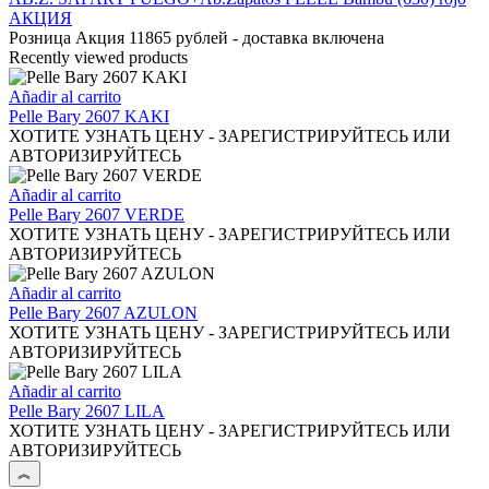
en
múltiples
АКЦИЯ
la
variantes.
Розница Акция 11865 рублей - доставка включена
página
Las
Recently viewed products
de
opciones
producto
se
Añadir al carrito
pueden
Pelle Bary 2607 KAKI
elegir
ХОТИТЕ УЗНАТЬ ЦЕНУ - ЗАРЕГИСТРИРУЙТЕСЬ ИЛИ
en
АВТОРИЗИРУЙТЕСЬ
la
página
Añadir al carrito
de
Pelle Bary 2607 VERDE
producto
ХОТИТЕ УЗНАТЬ ЦЕНУ - ЗАРЕГИСТРИРУЙТЕСЬ ИЛИ
АВТОРИЗИРУЙТЕСЬ
Añadir al carrito
Pelle Bary 2607 AZULON
ХОТИТЕ УЗНАТЬ ЦЕНУ - ЗАРЕГИСТРИРУЙТЕСЬ ИЛИ
АВТОРИЗИРУЙТЕСЬ
Añadir al carrito
Pelle Bary 2607 LILA
ХОТИТЕ УЗНАТЬ ЦЕНУ - ЗАРЕГИСТРИРУЙТЕСЬ ИЛИ
АВТОРИЗИРУЙТЕСЬ