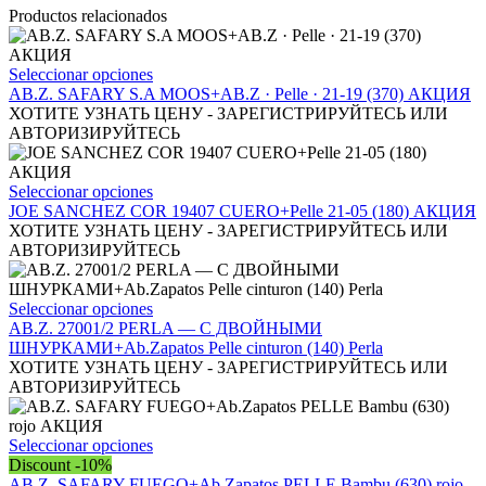
Productos relacionados
Este
Seleccionar opciones
producto
AB.Z. SAFARY S.A MOOS+AB.Z · Pelle · 21-19 (370) АКЦИЯ
tiene
ХОТИТЕ УЗНАТЬ ЦЕНУ - ЗАРЕГИСТРИРУЙТЕСЬ ИЛИ
múltiples
АВТОРИЗИРУЙТЕСЬ
variantes.
Las
opciones
Este
Seleccionar opciones
se
producto
JOE SANCHEZ COR 19407 CUERO+Pelle 21-05 (180) АКЦИЯ
pueden
tiene
ХОТИТЕ УЗНАТЬ ЦЕНУ - ЗАРЕГИСТРИРУЙТЕСЬ ИЛИ
elegir
múltiples
АВТОРИЗИРУЙТЕСЬ
en
variantes.
la
Las
página
opciones
Este
Seleccionar opciones
de
se
producto
AB.Z. 27001/2 PERLA — С ДВОЙНЫМИ
producto
pueden
tiene
ШНУРКАМИ+Ab.Zapatos Pelle cinturon (140) Perla
elegir
múltiples
ХОТИТЕ УЗНАТЬ ЦЕНУ - ЗАРЕГИСТРИРУЙТЕСЬ ИЛИ
en
variantes.
АВТОРИЗИРУЙТЕСЬ
la
Las
página
opciones
de
se
Este
Seleccionar opciones
producto
pueden
producto
Discount -10%
elegir
tiene
AB.Z. SAFARY FUEGO+Ab.Zapatos PELLE Bambu (630) rojo