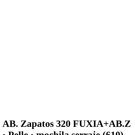
AB. Zapatos 320 FUXIA+AB.Z
· Pelle · mochila serraje (610)