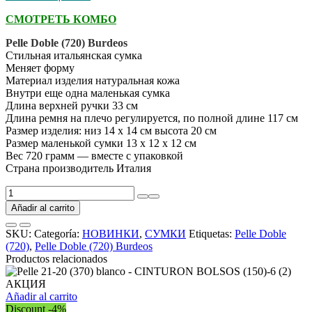
СМОТРЕТЬ КОМБО
Pelle Doble (720) Burdeos
Стильная итальянская сумка
Меняет форму
Материал изделия натуральная кожа
Внутри еще одна маленькая сумка
Длина верхней ручки 33 см
Длина ремня на плечо регулируется, по полной длине 117 см
Размер изделия: низ 14 х 14 см высота 20 см
Размер маленькой сумки 13 х 12 х 12 см
Вес 720 грамм — вместе с упаковкой
Страна производитель Италия
Pelle
Doble
Añadir al carrito
(720)
Burdeos
SKU:
Categoría:
НОВИНКИ
,
СУМКИ
Etiquetas:
Pelle Doble
cantidad
(720)
,
Pelle Doble (720) Burdeos
Productos relacionados
Añadir al carrito
Discount -4%