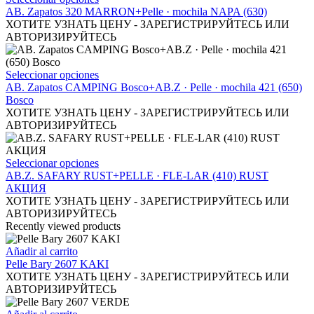
opciones
producto
AB. Zapatos 320 MARRON+Pelle · mochila NAPA (630)
se
tiene
ХОТИТЕ УЗНАТЬ ЦЕНУ - ЗАРЕГИСТРИРУЙТЕСЬ ИЛИ
pueden
múltiples
АВТОРИЗИРУЙТЕСЬ
elegir
variantes.
en
Las
la
opciones
Este
Seleccionar opciones
página
se
producto
АВ. Zapatos CAMPING Bosco+AB.Z · Pelle · mochila 421 (650)
de
pueden
tiene
Bosco
producto
elegir
múltiples
ХОТИТЕ УЗНАТЬ ЦЕНУ - ЗАРЕГИСТРИРУЙТЕСЬ ИЛИ
en
variantes.
АВТОРИЗИРУЙТЕСЬ
la
Las
página
opciones
de
se
Este
Seleccionar opciones
producto
pueden
producto
AB.Z. SAFARY RUST+PELLE · FLE-LAR (410) RUST
elegir
tiene
АКЦИЯ
en
múltiples
ХОТИТЕ УЗНАТЬ ЦЕНУ - ЗАРЕГИСТРИРУЙТЕСЬ ИЛИ
la
variantes.
АВТОРИЗИРУЙТЕСЬ
página
Las
Recently viewed products
de
opciones
producto
se
Añadir al carrito
pueden
Pelle Bary 2607 KAKI
elegir
ХОТИТЕ УЗНАТЬ ЦЕНУ - ЗАРЕГИСТРИРУЙТЕСЬ ИЛИ
en
АВТОРИЗИРУЙТЕСЬ
la
página