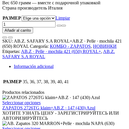
Вес 650 грамм — вместе с подарочной упаковкой
Страна производитель Италия
РАЗМЕР
Limpiar
AB.Z.
SAFARY
Añadir al carrito
S.A
ROYAL+AB.Z
SKU:
AB.Z. SAFARY S.A ROYAL+AB.Z · Pelle · mochila 421
·
(650) ROYAL
Categoría:
КОМБО - ZAPATOS
,
НОВИНКИ
Pelle
Etiquetas:
AB.Z · Pelle · mochila 421 (650) ROYAL+
,
AB.Z.
·
SAFARY S.A ROYAL
mochila
421
Información adicional
(650)
ROYAL
АКЦИЯ
РАЗМЕР
35, 36, 37, 38, 39, 40, 41
cantidad
Productos relacionados
Este
Seleccionar opciones
producto
ZAPATOS 2726TG klaim+AB.Z · 147 (430) Azul
tiene
ХОТИТЕ УЗНАТЬ ЦЕНУ - ЗАРЕГИСТРИРУЙТЕСЬ ИЛИ
múltiples
АВТОРИЗИРУЙТЕСЬ
variantes.
Las
Este
Seleccionar opciones