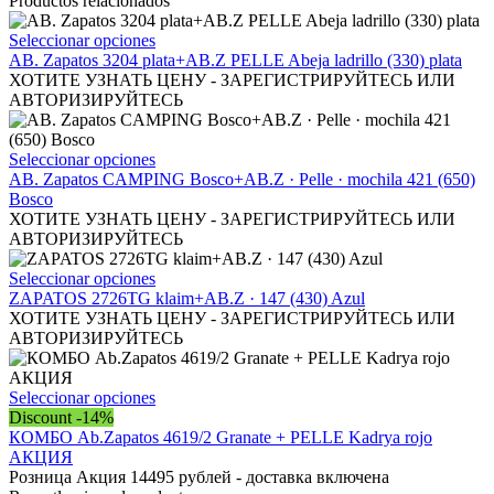
Productos relacionados
Este
Seleccionar opciones
producto
AB. Zapatos 3204 plata+AB.Z PELLE Abeja ladrillo (330) plata
tiene
ХОТИТЕ УЗНАТЬ ЦЕНУ - ЗАРЕГИСТРИРУЙТЕСЬ ИЛИ
múltiples
АВТОРИЗИРУЙТЕСЬ
variantes.
Las
opciones
Este
Seleccionar opciones
se
producto
АВ. Zapatos CAMPING Bosco+AB.Z · Pelle · mochila 421 (650)
pueden
tiene
Bosco
elegir
múltiples
ХОТИТЕ УЗНАТЬ ЦЕНУ - ЗАРЕГИСТРИРУЙТЕСЬ ИЛИ
en
variantes.
АВТОРИЗИРУЙТЕСЬ
la
Las
página
opciones
Este
Seleccionar opciones
de
se
producto
ZAPATOS 2726TG klaim+AB.Z · 147 (430) Azul
producto
pueden
tiene
ХОТИТЕ УЗНАТЬ ЦЕНУ - ЗАРЕГИСТРИРУЙТЕСЬ ИЛИ
elegir
múltiples
АВТОРИЗИРУЙТЕСЬ
en
variantes.
la
Las
página
opciones
Este
Seleccionar opciones
de
se
producto
Discount -14%
producto
pueden
tiene
КОМБО Ab.Zapatos 4619/2 Granate + PELLE Kadrya rojo
elegir
múltiples
АКЦИЯ
en
variantes.
Розница Акция 14495 рублей - доставка включена