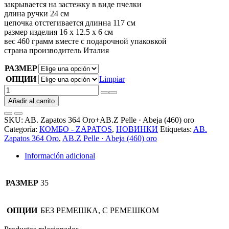
закрывается на застежку в виде пчелки
длина ручки 24 см
цепочка отстегивается длинна 117 см
размер изделия 16 х 12.5 х 6 см
вес 460 грамм вместе с подарочной упаковкой
страна производитель Италия
РАЗМЕР
ОПЦИИ
Limpiar
AB.
Zapatos
Añadir al carrito
364
Oro+AB.Z
SKU:
AB. Zapatos 364 Oro+AB.Z Pelle · Abeja (460) oro
Pelle
Categoría:
КОМБО - ZAPATOS
,
НОВИНКИ
Etiquetas:
AB.
·
Zapatos 364 Oro
,
AB.Z Pelle · Abeja (460) oro
Abeja
(460)
Información adicional
oro
АКЦИЯ
cantidad
РАЗМЕР
35
ОПЦИИ
БЕЗ РЕМЕШКА, С РЕМЕШКОМ