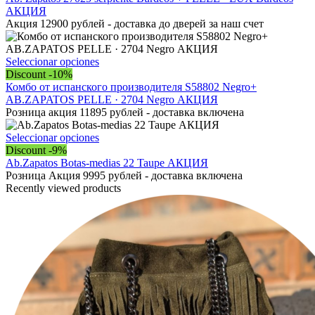
múltiples
АКЦИЯ
variantes.
Акция 12900 рублей - доставка до дверей за наш счет
Las
opciones
se
Este
Seleccionar opciones
pueden
producto
Discount -10%
elegir
tiene
Комбо от испанского производителя S58802 Negro+
en
múltiples
AB.ZAPATOS PELLE · 2704 Negro АКЦИЯ
la
variantes.
Розница акция 11895 рублей - доставка включена
página
Las
de
opciones
Este
Seleccionar opciones
producto
se
producto
Discount -9%
pueden
tiene
Ab.Zapatos Botas-medias 22 Taupe АКЦИЯ
elegir
múltiples
Розница Акция 9995 рублей - доставка включена
en
variantes.
Recently viewed products
la
Las
página
opciones
de
se
producto
pueden
elegir
en
la
página
de
producto