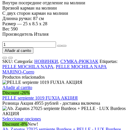
Внутри посередине отделение на молнии
Врезной карман на молнии
С двух сторон карман на молнии
Длинна ручки: 87 см
Размер — 25 х 8.5 х 28
Вес 590
Производитель Италия
PELLE
MOCHILA
Añadir al carrito
NAPA
MARINO-
SKU:
Categoría:
НОВИНКИ
,
СУМКА-РЮКЗАК
Etiquetas:
Cuero
PELLE MOCHILA NAPA
,
PELLE MOCHILA NAPA
cantidad
MARINO-Cuero
Productos relacionados
Añadir al carrito
Discount -26%
PELLE serpiente 1019 FUXIA АКЦИЯ
Розница Акция 4955 рублей - доставка включена
Este
Seleccionar opciones
producto
Discount -8%
New!
tiene
Ab. Zapatos 27025 serpiente Burdeos + PELLE · LUX Burdeos